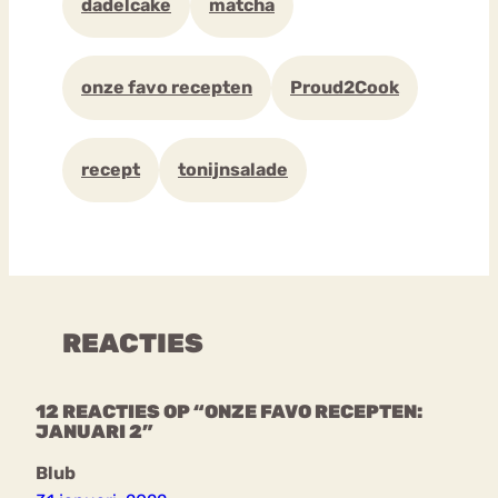
dadelcake
matcha
onze favo recepten
Proud2Cook
recept
tonijnsalade
REACTIES
12 REACTIES OP “ONZE FAVO RECEPTEN:
JANUARI 2”
Blub