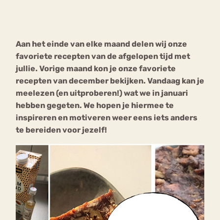
Bouli
Chat
mia
Aan het einde van elke maand delen wij onze
Eetstoornis
Anorexia Nervosa
Nerv
favoriete recepten van de afgelopen tijd met
osa
Forum
jullie. Vorige maand kon je onze favoriete
recepten van december bekijken. Vandaag kan je
Eetbuien
Piekeren
Sport
Trauma
meelezen (en uitproberen!) wat we in januari
Orthorexia
Afvallen
Angst
hebben gegeten. We hopen je hiermee te
inspireren en motiveren weer eens iets anders
te bereiden voor jezelf!