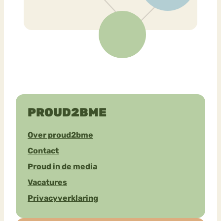
PROUD2BME
Over proud2bme
Contact
Proud in de media
Vacatures
Privacyverklaring