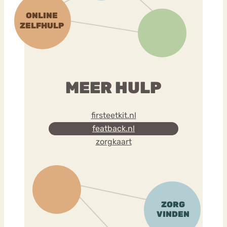
MEER HULP
firsteetkit.nl
featback.nl
zorgkaart