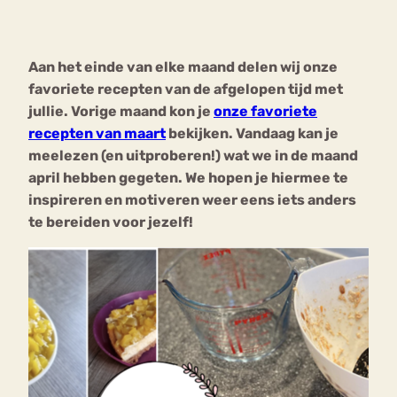
Bouli
Chat
Aan het einde van elke maand delen wij onze
mia
Eetstoornis
Anorexia Nervosa
favoriete recepten van de afgelopen tijd met
Nerv
jullie. Vorige maand kon je
onze favoriete
osa
Forum
recepten van maart
bekijken. Vandaag kan je
Eetbuien
Piekeren
Sport
Trauma
meelezen (en uitproberen!) wat we in de maand
Orthorexia
Afvallen
Angst
april hebben gegeten. We hopen je hiermee te
inspireren en motiveren weer eens iets anders
te bereiden voor jezelf!