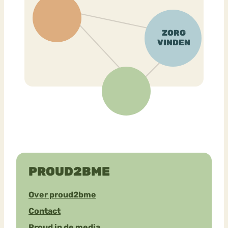
PROUD2BME
Over proud2bme
Contact
Proud in de media