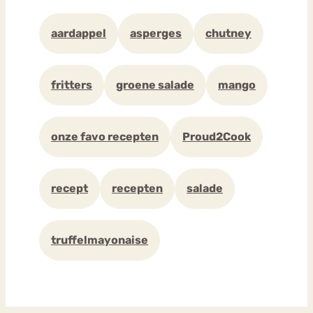
aardappel
asperges
chutney
fritters
groene salade
mango
onze favo recepten
Proud2Cook
recept
recepten
salade
truffelmayonaise