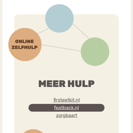
MEER HULP
firsteetkit.nl
featback.nl
zorgkaart