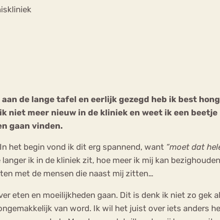
Chat
iskliniek
Forum
s
Anorexia Nervosa
Eetbuien
Pi
aan de lange tafel en eerlijk gezegd heb ik best hon
niet meer nieuw in de kliniek en weet ik een beetje h
ben gaan vinden.
 In het begin vond ik dit erg spannend, want
“moet dat hel
langer ik in de kliniek zit, hoe meer ik mij kan bezighouden
raten met de mensen die naast mij zitten…
ver eten en moeilijkheden gaan. Dit is denk ik niet zo gek al
ongemakkelijk van word. Ik wil het juist over iets anders h