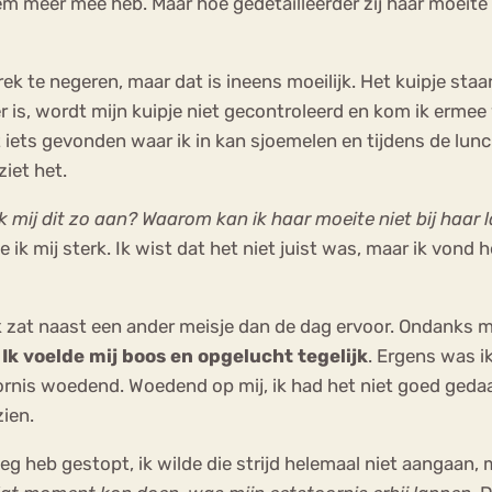
em meer mee heb. Maar hoe gedetailleerder zij haar moeite 
ek te negeren, maar dat is ineens moeilijk. Het kuipje staar
er is, wordt mijn kuipje niet gecontroleerd en kom ik erme
 iets gevonden waar ik in kan sjoemelen en tijdens de lunc
iet het.
 mij dit zo aan?
Waarom kan ik haar moeite niet bij haar 
 ik mij sterk. Ik wist dat het niet juist was, maar ik vond
Ik zat naast een ander meisje dan de dag ervoor. Ondanks m
.
Ik voelde mij boos en opgelucht tegelijk
. Ergens was ik
rnis woedend. Woedend op mij, ik had het niet goed gedaa
ien.
weg heb gestopt, ik wilde die strijd helemaal niet aangaan,