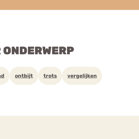
R ONDERWERP
nd
ontbijt
trots
vergelijken