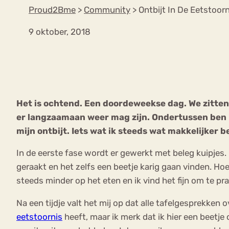
Proud2Bme
>
Community
>
Ontbijt In De Eetstoorn
9 oktober, 2018
VEEL GEZOCHTE TERMEN
Eetstoorni
Boulimia Nervosa
Het is ochtend. Een doordeweekse dag. We zitten 
Orthorexia
Afvallen
Angst
er langzaamaan weer mag zijn. Ondertussen ben ik 
mijn ontbijt. Iets wat ik steeds wat makkelijker 
In de eerste fase wordt er gewerkt met beleg kuipjes.
geraakt en het zelfs een beetje karig gaan vinden. Hoe 
steeds minder op het eten en ik vind het fijn om te p
Na een tijdje valt het mij op dat alle tafelgesprekken o
eetstoornis
heeft, maar ik merk dat ik hier een beetje 