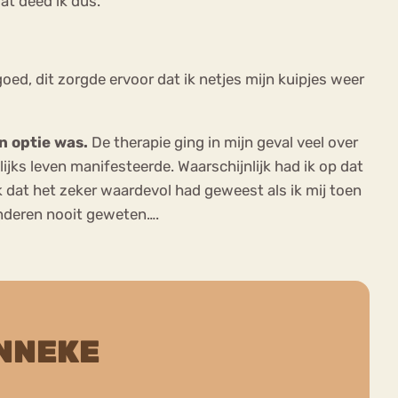
at deed ik dus.
goed, dit zorgde ervoor dat ik netjes mijn kuipjes weer
en optie was.
De therapie ging in mijn geval veel over
ijks leven manifesteerde. Waarschijnlijk had ik op dat
k dat het zeker waardevol had geweest als ik mij toen
anderen nooit geweten….
NNEKE