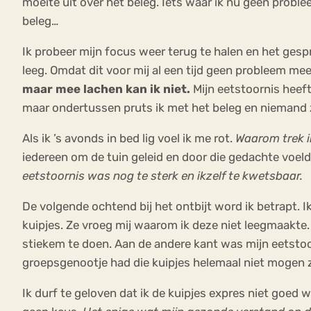
moeite uit over het beleg. Iets waar ik nu geen proble
beleg…
Ik probeer mijn focus weer terug te halen en het gespr
leeg. Omdat dit voor mij al een tijd geen probleem me
maar mee lachen kan ik niet.
Mijn eetstoornis heeft
maar ondertussen pruts ik met het beleg en niemand z
Als ik ’s avonds in bed lig voel ik me rot.
Waarom trek ik
iedereen om de tuin geleid en door die gedachte voelde
eetstoornis was nog te sterk en ikzelf te kwetsbaar.
De volgende ochtend bij het ontbijt word ik betrapt. 
kuipjes. Ze vroeg mij waarom ik deze niet leegmaakte
stiekem te doen. Aan de andere kant was mijn eetstoo
groepsgenootje had die kuipjes helemaal niet mogen z
Ik durf te geloven dat ik de kuipjes expres niet goed 