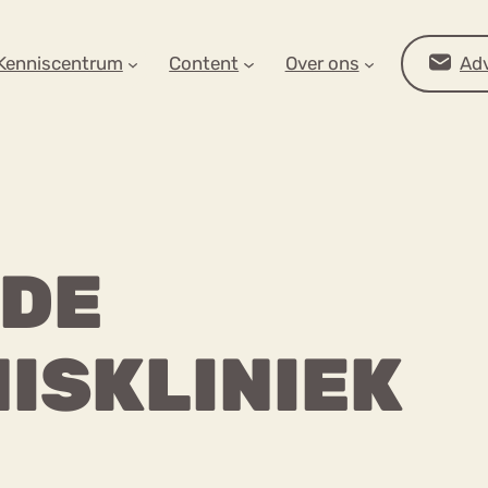
AR OP ZOEK?
Kenniscentrum
Content
Over ons
Adv
 DE
ISKLINIEK
Advies