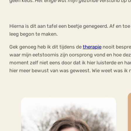
geen keus.
Het enige wat mijn gezonde verstand op d
Hierna is dit aan tafel een beetje genegeerd. Af en to
leeg begon te maken.
Gek genoeg heb ik dit tijdens de
therapie
nooit bespr
waar mijn eetstoornis zijn oorsprong vond en hoe deze
moment zelf niet eens door dat ik hier luisterde en h
hier meer bewust van was geweest. Wie weet was ik ni