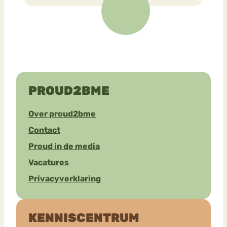
PROUD2BME
Over proud2bme
Contact
Proud in de media
Vacatures
Privacyverklaring
KENNISCENTRUM