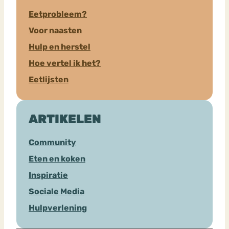
Eetprobleem?
Voor naasten
Hulp en herstel
Hoe vertel ik het?
Eetlijsten
ARTIKELEN
Community
Eten en koken
Inspiratie
Sociale Media
Hulpverlening