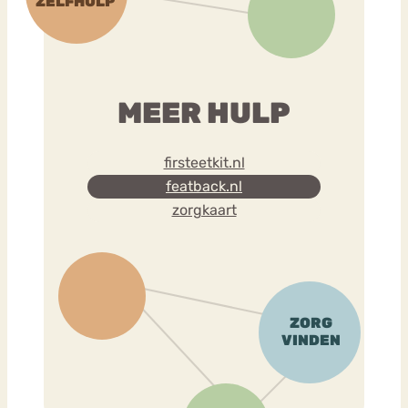
MEER HULP
firsteetkit.nl
featback.nl
zorgkaart