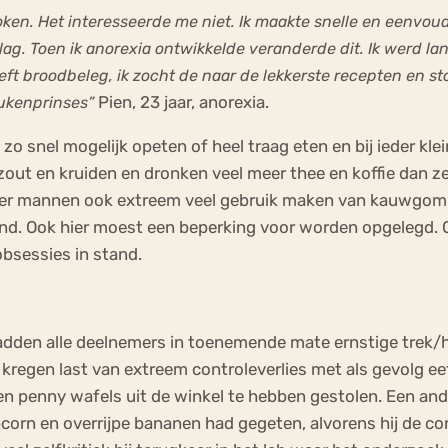
koken. Het interesseerde me niet. Ik maakte snelle en eenvou
g. Toen ik anorexia ontwikkelde veranderde dit. Ik werd la
t broodbeleg, ik zocht de naar de lekkerste recepten en st
Pien, 23 jaar, anorexia.
ukenprinses”
o snel mogelijk opeten of heel traag eten en bij ieder klei
ut en kruiden en dronken veel meer thee en koffie dan z
en er mannen ook extreem veel gebruik maken van kauwg
nd. Ook hier moest een beperking voor worden opgelegd. O
obsessies in stand.
adden alle deelnemers in toenemende mate ernstige trek
kregen last van extreem controleverlies met als gevolg 
 en penny wafels uit de winkel te hebben gestolen. Een an
rn en overrijpe bananen had gegeten, alvorens hij de cont