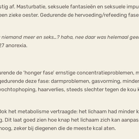
ig af. Masturbatie, seksuele fantasieën en seksuele impu
ls een zieke oester. Gedurende de hervoeding/refeeding 
na niemand meer en seks…? haha, nee daar was helemaal geen
27 anorexia.
nde de ‘honger fase’ ernstige concentratieproblemen, moe
n gedurende deze fase: darmproblemen, gasvorming, minder 
, vochtophoping, haarverlies, steeds slechter tegen de kou
ok het metabolisme vertraagde: het lichaam had minder kc
. Dit laat goed zien hoe knap het lichaam zich kan aanpas
og, zeker bij diegenen die de meeste kcal aten.