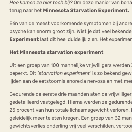
Hoe komen ze hier toch bij?
Om deze manier van behand
terug naar het
Minnesota Starvation Experiment.
Eén van de meest voorkomende symptomen bij anorexia
psyche kan enorm groot zijn. Wist je dat veel bekend
Experiment
laat dit heel duidelijk zien. Het experi
Het Minnesota starvation experiment
Uit een groep van 100 mannelijke vrijwilligers werd
beperkt. Dit
‘starvation experiment’
is zo bekend gew
lijden aan de eetstoornis anorexia nervosa en met m
Gedurende de eerste drie maanden aten de vrijwillig
gedetailleerd vastgelegd. Hierna werden ze gedurend
25 procent van hun totale lichaamsgewicht verloren
geleidelijk meer te eten kregen. Een groep van 32 m
gewichtsverlies onderling vrij veel verschilden, vertoo