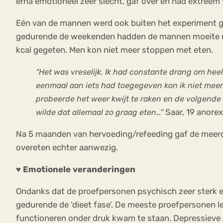
erna emotioneel zeer slecht, gaf over en had extreem v
Eén van de mannen werd ook buiten het experiment g
gedurende de weekenden hadden de mannen moeite me
kcal gegeten. Men kon niet meer stoppen met eten.
“Het was vreselijk. Ik had constante drang om heel
eenmaal aan iets had toegegeven kon ik niet meer 
probeerde het weer kwijt te raken en de volgende 
Saar, 19 anorex
wilde dat allemaal zo graag eten…”
Na 5 maanden van hervoeding/refeeding gaf de meerd
overeten echter aanwezig.
♥ Emotionele veranderingen
Ondanks dat de proefpersonen psychisch zeer sterk en
gedurende de ‘dieet fase’. De meeste proefpersonen l
functioneren onder druk kwam te staan. Depressieve