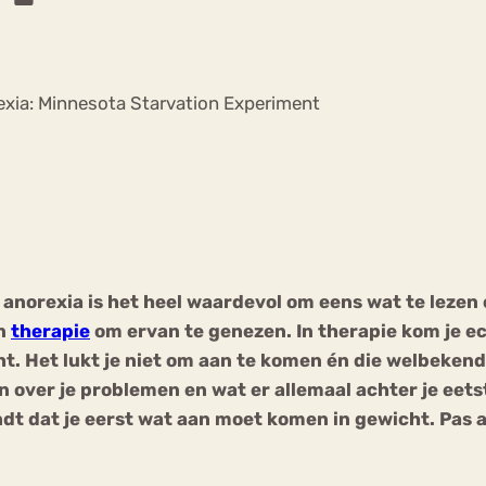
Chat
Forum
xia: Minnesota Starvation Experiment
s
Anorexia Nervosa
Eetbuien
Pi
anorexia is het heel waardevol om eens wat te lezen
in
therapie
om ervan te genezen. In therapie kom je e
cht. Het lukt je niet om aan te komen én die welbeke
ten over je problemen en wat er allemaal achter je eet
ndt dat je eerst wat aan moet komen in gewicht. Pas a