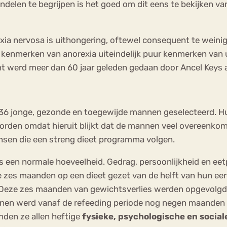
elen te begrijpen is het goed om dit eens te bekijken van
 nervosa is uithongering, oftewel consequent te weinig e
e kenmerken van anorexia uiteindelijk puur kenmerken van 
ment werd meer dan 60 jaar geleden gedaan door Ancel Keys 
en 36 jonge, gezonde en toegewijde mannen geselecteerd. 
orden omdat hieruit blijkt dat de mannen veel overeenko
ensen die een streng dieet programma volgen.
ers een normale hoeveelheid. Gedrag, persoonlijkheid en 
e zes maanden op een dieet gezet van de helft van hun e
. Deze zes maanden van gewichtsverlies werden opgevolgd
annen werd vanaf de refeeding periode nog negen maanden 
nden ze allen heftige
fysieke, psychologische en socia