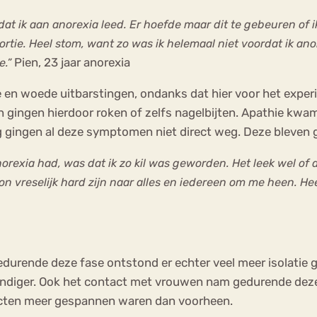
d dat ik aan anorexia leed. Er hoefde maar dit te gebeuren of i
tie. Heel stom, want zo was ik helemaal niet voordat ik ano
Pien, 23 jaar anorexia
e.”
ie en woede uitbarstingen, ondanks dat hier voor het expe
gingen hierdoor roken of zelfs nagelbijten. Apathie kwam
g gingen al deze symptomen niet direct weg. Deze bleven
norexia had, was dat ik zo kil was geworden. Het leek wel of 
 vreselijk hard zijn naar alles en iedereen om me heen. Heel
Gedurende deze fase ontstond er echter veel meer isolatie
andiger. Ook het contact met vrouwen nam gedurende deze
cten meer gespannen waren dan voorheen.