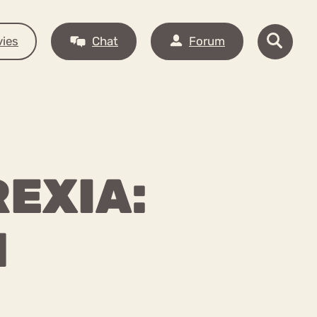
ies
Chat
Forum
EXIA:
N