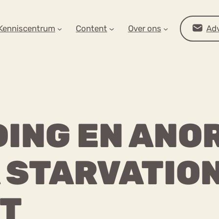
AR OP ZOEK?
Kenniscentrum
Content
Over ons
Adv
ING EN ANOR
 STARVATIO
Advies
T