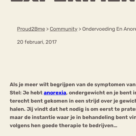
VEEL GEZOCHTE TERMEN
Proud2Bme
>
Community
>
Ondervoeding En Anore
20 februari, 2017
Eetstoorni
Boulimia Nervosa
Orthorexia
Afvallen
Angst
Als je meer wilt begrijpen van de symptomen van 
Stel: Je hebt
anorexia
, ondergewicht en je bent 
terecht bent gekomen in een strijd over je gewi
halen. Jij vindt dat het nodig is om eerst te pra
maar de instantie waar je in behandeling bent vi
volgens hen goede therapie te bedrijven…