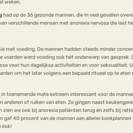
el weken.
g
had op de 36 gezonde mannen, die in veel gevallen ove
n van verschillende mensen met anorexia nervosa die last
e met voeding. De mannen hadden steeds minder concentra
 ze voerden werd voeding ook hét onderwerp van gesprek.
se voor hun dagelijkse activiteiten en voor seksualiteit. 
rden om het later volgens een bepaald ritueel op te ete
n toenemende mate extreem interessant voor de mannen, te
an anderen of ruiken van eten. Ze gingen naast keukengere
ien we ook bij anorexia patiënten terug én zelfs bij ratten
iten gaf 40 procent van de mannen aan allerlei kookplanne
 kok!