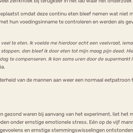
eel zelfkritiek bij terugkeer in het lab waar het onderzoek
eplaatst omdat deze continu eten bleef nemen wat niet m
t hun voedingsinname te controleren en werden als gev
 veel te eten. Ik voelde me hierdoor echt een veelvraat, iema
stoppen, dan bleef ik door eten tot mijn maag pijn deed. Hie
dag te compenseren. Ik kon soms uren door de supermarkt lop
ia.
erheid van de mannen aan weer een normaal eetpatroon te
 gezond waren bij aanvang van het experiment, liet het me
eden onder ernstige emotionele stress. Eén op de vijf man
 gevoelens en ernstige stemmingswisselingen ontstonden 