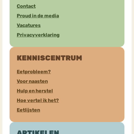
Contact
Proud in de media
Vacatures
Privacyverklaring
KENNISCENTRUM
Eetprobleem?
Voor naasten
Hulp en herstel
Hoe vertel ik het?
Eetlijsten
ARTIKELEN