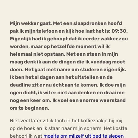
Bouli
Chat
Mijn wekker gaat. Met een slaapdronken hoofd
mia
Eetstoornis
Anorexia Nervosa
pak ik mijn telefoon en kijk hoe laat het is: 09:30.
Nerv
Eigenlijk had ik gehoopt dat ik eerder wakker zou
osa
Forum
worden, maar op hetzelfde moment wil ik
Eetbuien
Piekeren
Sport
Trauma
helemaal niet opstaan. Met een steen in mijn
Orthorexia
Afvallen
Angst
maag denk ik aan de dingen die ik vandaag moet
doen. Het gaat met name om studeren eigenlijk.
Ik ben het al dagen aan het uitstellen en de
deadline zit er nu écht aan te komen. Ik doe mijn
ogen dicht, ik wil er niet aan denken en draai me
nog een keer om. Ik voel een enorme weerstand
om te beginnen.
Niet veel later zit ik toch in het koffiezaakje bij mij
op de hoek en ik staar naar mijn scherm. Het kostte
behoorlijk wat
moeite om mijzelf uit bed te slepen