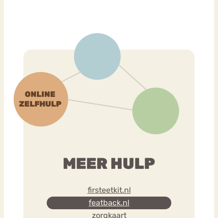
MEER HULP
firsteetkit.nl
featback.nl
zorgkaart