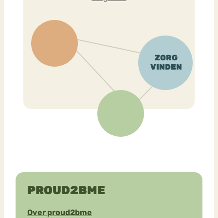
PROUD2BME
Over proud2bme