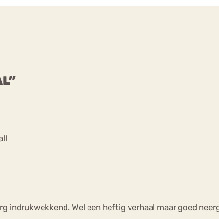
AL”
l!
 Erg indrukwekkend. Wel een heftig verhaal maar goed neer