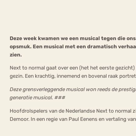
VEEL GEZOCHTE TERMEN
Deze week kwamen we een musical tegen die ons é
opsmuk. Een musical met een dramatisch verhaal
Eetstoorni
Boulimia Nervosa
zien.
Orthorexia
Afvallen
Angst
Next to normal gaat over een (het het eerste gezicht
gezin. Een krachtig, innemend en bovenal raak portret v
Deze grensverleggende musical won reeds de prestigi
generatie musical.
###
Hoofdrolspelers van de Nederlandse Next to normal zi
Demoor. In een regie van Paul Eenens en vertaling va