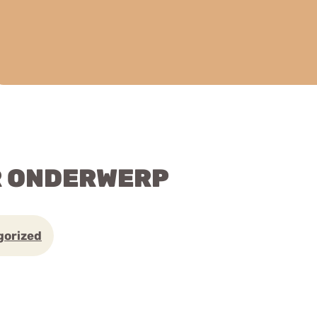
R ONDERWERP
gorized