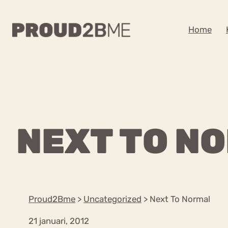
WAAR BEN JE NA
Home
Zoeken
Zoeken
Home
Kenniscentrum
POPULAIRE PAGINA’S
NEXT TO N
Ga
Content
naar
Over proud2bme
Over ons
de
Contact
inhoud
Proud in de media
Proud2Bme
>
Uncategorized
>
Next To Normal
Vacatures
Privacyverklaring
21 januari, 2012