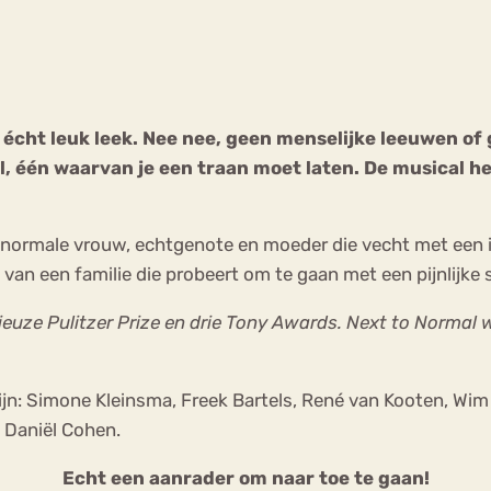
Chat
Forum
cht leuk leek. Nee nee, geen menselijke leeuwen of 
, één waarvan je een traan moet laten. De musical 
s
Anorexia Nervosa
Eetbuien
Pi
) normale vrouw, echtgenote en moeder die vecht met een 
an een familie die probeert om te gaan met een pijnlijke sit
euze Pulitzer Prize en drie Tony Awards. Next to Normal 
jn: Simone Kleinsma, Freek Bartels, René van Kooten, Wim
n Daniël Cohen.
Echt een aanrader om naar toe te gaan!