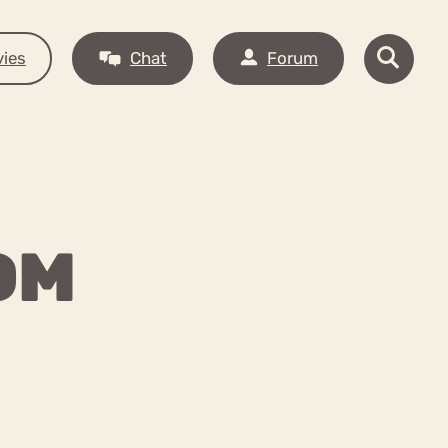
ies
Chat
Forum
OM