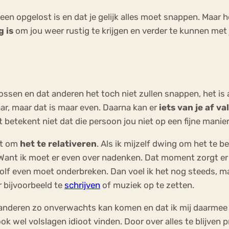
en opgelost is en dat je gelijk alles moet snappen. Maar h
g is
om jou weer rustig te krijgen en verder te kunnen met 
ossen en dat anderen het toch niet zullen snappen, het is a
ar, maar dat is maar even. Daarna kan er
iets van je af va
t betekent niet dat die persoon jou niet op een fijne manie
ht om
het te relativeren
. Als ik mijzelf dwing om het te 
Want ik moet er even over nadenken. Dat moment zorgt er bij
olf even moet onderbreken. Dan voel ik het nog steeds, maa
r bijvoorbeeld te
schrijven
of muziek op te zetten.
oor anderen zo onverwachts kan komen en dat ik mij daarmee
ok wel volslagen idioot vinden. Door over alles te blijven 