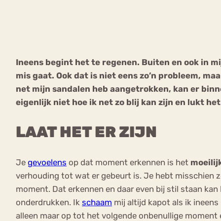
VEEL GEZOCHTE TERMEN
Ineens begint het te regenen. Buiten en ook in mij
mis gaat. Ook dat is niet eens zo’n probleem, maar
Eetstoorni
Boulimia Nervosa
net mijn sandalen heb aangetrokken, kan er binn
eigenlijk niet hoe ik net zo blij kan zijn en lukt h
Orthorexia
Afvallen
Angst
LAAT HET ER ZIJN
Je
gevoelens
op dat moment erkennen is het
moeilij
verhouding tot wat er gebeurt is. Je hebt misschien ze
moment. Dat erkennen en daar even bij stil staan kan 
onderdrukken. Ik
schaam
mij altijd kapot als ik ineens
alleen maar op tot het volgende onbenullige moment e