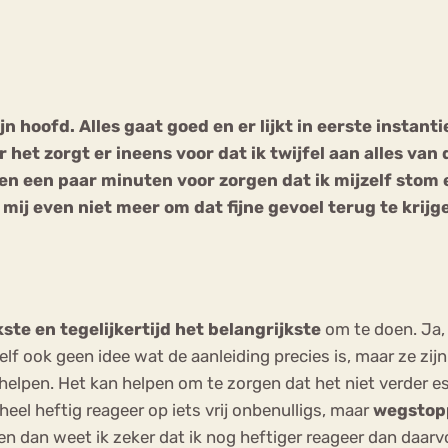
Chat
Forum
n hoofd. Alles gaat goed en er lijkt in eerste instanti
 het zorgt er ineens voor dat ik twijfel aan alles van 
s
Anorexia Nervosa
Eetbuien
Pi
en een paar minuten voor zorgen dat ik mijzelf stom 
et mij even niet meer om dat fijne gevoel terug te krijg
kste en tegelijkertijd het belangrijkste
om te doen. Ja, 
lf ook geen idee wat de aanleiding precies is, maar ze zijn
helpen. Het kan helpen om te zorgen dat het niet verder e
 heel heftig reageer op iets vrij onbenulligs, maar
wegstopp
n dan weet ik zeker dat ik nog heftiger reageer dan daarv