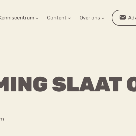
AR OP ZOEK?
Kenniscentrum
Content
Over ons
Adv
MING SLAAT 
Advies
Om