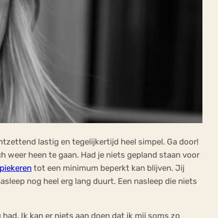
zettend lastig en tegelijkertijd heel simpel. Ga door!
ch weer heen te gaan. Had je niets gepland staan voor
piekeren
tot een minimum beperkt kan blijven. Jij
asleep nog heel erg lang duurt. Een nasleep die niets
 had. Ik kan er niets aan doen dat ik mij soms zo