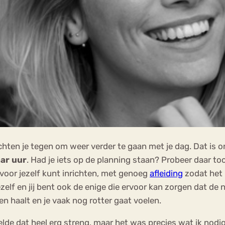
chten je tegen om weer verder te gaan met je dag. Dat is ont
ar uur
. Had je iets op de planning staan? Probeer daar to
k voor jezelf kunt inrichten, met genoeg
afleiding
zodat het
elf en jij bent ook de enige die ervoor kan zorgen dat de n
n haalt en je vaak nog rotter gaat voelen.
lde dat heel erg streng, maar het was precies wat ik nodig