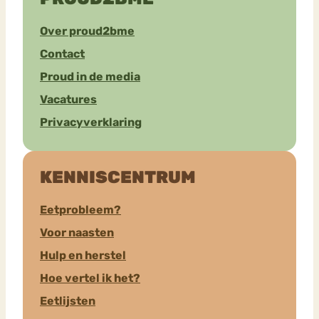
Over proud2bme
Contact
Proud in de media
Vacatures
Privacyverklaring
KENNISCENTRUM
Eetprobleem?
Voor naasten
Hulp en herstel
Hoe vertel ik het?
Eetlijsten