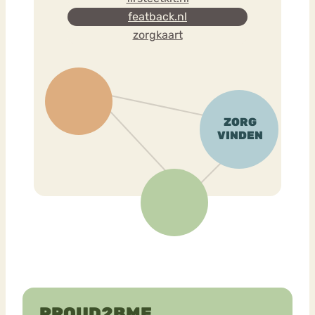
featback.nl
zorgkaart
PROUD2BME