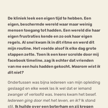
Bouli
Chat
De kliniek leek een eigen tijd te hebben. Een
mia
Eetstoornis
Anorexia Nervosa
eigen, beschermde wereld waar maar weinig
Nerv
mensen toegang tot hadden. Een wereld die haar
osa
Forum
eigen frustraties kende en zo ook haar eigen
Eetbuien
Piekeren
Sport
Trauma
regels. Al snel kwam ik in dit ritme en werd dit
Orthorexia
Afvallen
Angst
mijn routine. Het voelde alsof ik elke dag grote
stappen zette. Toen ik een keer scrolde door mij
facebook timeline, zag ik echter dat vrienden
van me een huis hadden gekocht.
Waarom wist ik
dit niet?
Ondertussen was bijna iedereen van mijn opleiding
geslaagd en elke week las ik wel dat er iemand
zwanger of verloofd was. Ineens kwam het besef.
Iedereen ging door met het leven, en ik?
Ik stond
stil.
Ik huilde over een boterham en zij kregen