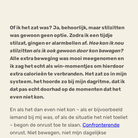
Bouli
Chat
mia
Of ik het zat was? Ja, behoorlijk, maar stilzitten
Eetstoornis
Anorexia Nervosa
Nerv
was gewoon geen optie. Zodra ik een tijdje
osa
Forum
stilzat, gingen er alarmbellen af.
Hoe kon ik nou
stilzitten als ik ook gewoon door kon bewegen?
Eetbuien
Piekeren
Sport
Trauma
Alle extra beweging was mooi meegenomen en
Orthorexia
Afvallen
Angst
ik zag het echt als win-momentjes om hierdoor
extra calorieën te verbranden. Het zat zo in mijn
systeem, het hoorde zo bij mijn dagritme, dat ik
dat pas echt doorhad op de momenten dat het
even niet kon.
En als het dan even niet kon – als er bijvoorbeeld
iemand bij mij was, of als de situatie het niet toeliet
– begon de onrust toe te slaan.
Confronterende
onrust. Niet bewegen, niet mijn dagelijkse