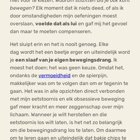
niet voor te kiezen.
Waarom stilzitten als je ook kunt
bewegen?
Elk moment dat ik niets deed, of als ik
door omstandigheden mijn oefeningen moest
overslaan,
voelde dat als lui
en gaf mij het gevoel
dan maar te moeten compenseren.
Het sluipt erin en het is nooit genoeg. Elke
dag wordt het een beetje erger en uiteindelijk word
je
een slaaf van je eigen bewegingsdrang
. Ik
moest het doen; het was geen keuze. Omdat het,
ondanks de
vermoeidheid
en de spierpijn,
makkelijker was om te volgen dan om er tegenin te
gaan. Het was in alle opzichten direct verbonden
met mijn eetstoornis en elk obsessieve beweging
gaf meer kracht en meer zeggenschap over mijn
lichaam. Wanneer je wilt herstellen en die
eetstoornis los wilt laten, is het net zo belangrijk
om die bewegingsdrang los te laten. Om daarmee
om te leren gaan en uiteindelijk dat bakje chips te