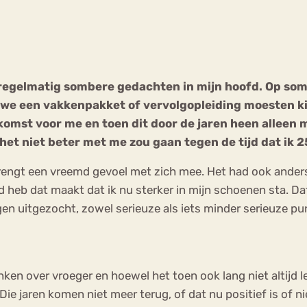
Chat
Forum
l regelmatig sombere gedachten in mijn hoofd. Op so
als we een vakkenpakket of vervolgopleiding moesten k
s
Anorexia Nervosa
Eetbuien
Pi
komst voor me en toen dit door de jaren heen alleen 
het niet beter met me zou gaan tegen de tijd dat ik 2
 brengt een vreemd gevoel met zich mee. Het had ook anders
rd heb dat maakt dat ik nu sterker in mijn schoenen sta. D
gen uitgezocht, zowel serieuze als iets minder serieuze punt
enken over vroeger en hoewel het toen ook lang niet altijd 
Die jaren komen niet meer terug, of dat nu positief is of ni