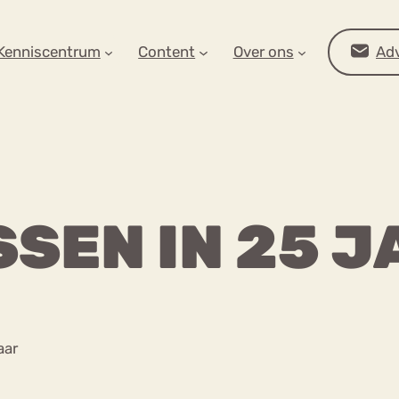
AR OP ZOEK?
Kenniscentrum
Content
Over ons
Adv
SSEN IN 25 
Advies
aar