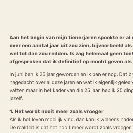
VEEL GEZOCHTE TERMEN
Aan het begin van mijn tienerjaren spookte er a
over een aantal jaar uit zou zien, bijvoorbeeld 
Eetstoorni
Boulimia Nervosa
wel tot dan zou redden. Ik zag helemaal geen toe
afgesproken dat ik definitief op mocht geven als 
Orthorexia
Afvallen
Angst
In juni ben ik 25 jaar geworden en ik ben er nog. Dat
nagedacht over al deze jaren en wat ik eigenlijk gelee
vatten maar in het kader van die 25 jaar, heb ik 25 din
jezelf.
1. Het wordt nooit meer zoals vroeger
Als ik het leven moeilijk vind, dan kan ik weleens nad
De realiteit is dat het nooit meer wordt zoals vroeger. 