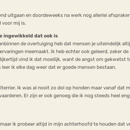
end uitgaan en doordeweeks na werk nog allerlei afspraken
voor mij is.
e ingewikkeld dat ook is
binnen de overtuiging heb dat mensen je uiteindelijk altij
ervaringen meemaakt. Ik heb echter ook geleerd, zeker de a
jkertijd vind ik dat moeilijk, want de angst om gekwetst te
leer ik elke dag weer dat er goede mensen bestaan.
llterrier. Ik was al nooit zo dol op honden maar vanaf dat
waarderen. Er zijn er ook genoeg die ik nog steeds heel eng
aar ik probeer altijd in mijn achterhoofd te houden dat ve