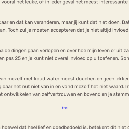
 vooral het leuke, of in ieder geval het meest interessante 
 en dat kan veranderen, maar jij kunt dat niet doen. Dat i
an. Toch zul je moeten accepteren dat je niet altijd invloe
de dingen gaan verlopen en over hoe mijn leven er uit zal
n pas 25 en je kunt niet overal invloed op uitoefenen. 
ik van mezelf met koud water moest douchen en geen lekke
ar het nut niet van in en vond mezelf het niet waard. Inmi
n het ontwikkelen van zelfvertrouwen en bovendien je stemm
Bron
oewel dat heel lief en goedbedoeld is, betekent dit niet da