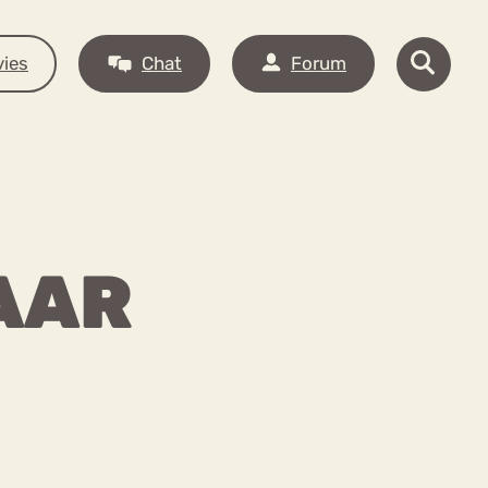
ies
Chat
Forum
JAAR