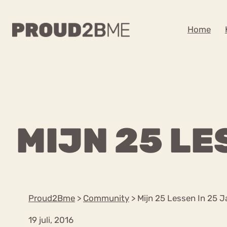
WAAR BEN JE NA
Home
Zoeken
Zoeken
Home
Kenniscentrum
POPULAIRE PAGINA’S
MIJN 25 LE
Ga
Content
naar
Over proud2bme
Over ons
de
Contact
inhoud
Proud in de media
Proud2Bme
>
Community
>
Mijn 25 Lessen In 25 J
Vacatures
Privacyverklaring
19 juli, 2016