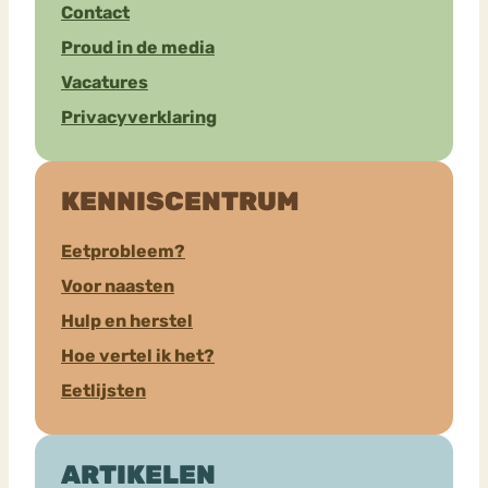
Contact
Proud in de media
Vacatures
Privacyverklaring
KENNISCENTRUM
Eetprobleem?
Voor naasten
Hulp en herstel
Hoe vertel ik het?
Eetlijsten
ARTIKELEN