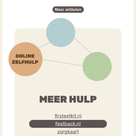
Meer artikelen
MEER HULP
firsteetkit.nl
featback.nl
zorgkaart