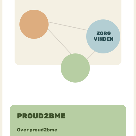
PROUD2BME
Over proud2bme