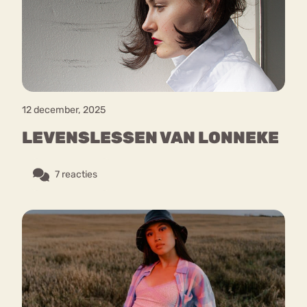
Bouli
Chat
mia
Eetstoornis
Anorexia Nervosa
Nerv
osa
Forum
12 december, 2025
Eetbuien
Piekeren
Sport
Trauma
LEVENSLESSEN VAN LONNEKE
Orthorexia
Afvallen
Angst
7 reacties