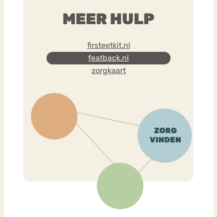
MEER HULP
firsteetkit.nl
featback.nl
zorgkaart