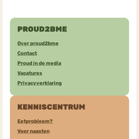
PROUD2BME
Over proud2bme
Contact
Proud in de media
Vacatures
Privacyverklaring
KENNISCENTRUM
Eetprobleem?
Voor naasten