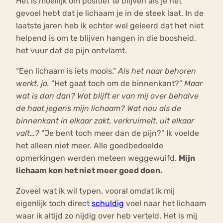
Het is moeilijk om positief te blijven als je het
gevoel hebt dat je lichaam je in de steek laat. In de
laatste jaren heb ik echter wel geleerd dat het niet
helpend is om te blijven hangen in die boosheid,
het vuur dat de pijn ontvlamt.
“Een lichaam is iets moois.”
Als het naar behoren
werkt, ja.
“Het gaat toch om de binnenkant?”
Maar
wat is dan dan? Wat blijft er van mij over behalve
de haat jegens mijn lichaam? Wat nou als de
binnenkant in elkaar zakt, verkruimelt, uit elkaar
valt…?
“Je bent toch meer dan de pijn?” Ik voelde
het alleen niet meer. Alle goedbedoelde
opmerkingen werden meteen weggewuifd.
Mijn
lichaam kon het niet meer goed doen.
Zoveel wat ik wil typen, vooral omdat ik mij
eigenlijk toch direct
schuldig
voel naar het lichaam
waar ik altijd zo nijdig over heb verteld. Het is mij