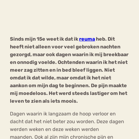
Bouli
Chat
mia
Eetstoornis
Anorexia Nervosa
Nerv
Sinds mijn 15e weet ik dat ik
reuma
heb. Dit
osa
Forum
heeft niet alleen voor veel gebroken nachten
Eetbuien
Piekeren
Sport
Trauma
gezorgd, maar ook dagen waarin ik mij breekbaar
Orthorexia
Afvallen
Angst
en onnodig voelde. Ochtenden waarin ik het niet
meer zag zitten en in bed bleef liggen. Niet
omdat ik dat wilde, maar omdat ik het niet
aankon om mijn dag te beginnen. De pijn maakte
mij moedeloos. Het werd steeds lastiger om het
leven te zien als iets moois.
Dagen waarin ik langzaam de hoop verloor en
dacht dat het niet beter zou worden. Deze dagen
werden weken en deze weken werden
maanden. Ook al zijn mijn chronische pijn en