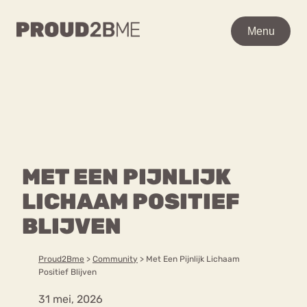
WAAR BEN JE NAAR OP
Menu
Menu
ZOEK?
Zoeken
Zoeken
Home
POPULAIRE PAGINA’S
Kenniscentrum
MET EEN PIJNLIJK
Ga
Over proud2bme
naar
LICHAAM POSITIEF
Contact
Content
de
Proud in de media
BLIJVEN
inhoud
Vacatures
Over ons
Privacyverklaring
Proud2Bme
>
Community
>
Met Een Pijnlijk Lichaam
Positief Blijven
VEEL GEZOCHTE TERMEN
31 mei, 2026
Advies