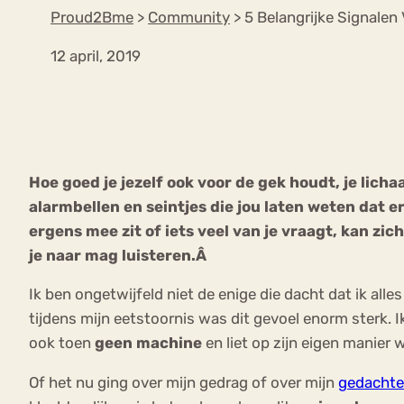
Proud2Bme
>
Community
>
5 Belangrijke Signalen
12 april, 2019
VEEL GEZOCHTE TERMEN
Eetstoorni
Boulimia Nervosa
Hoe goed je jezelf ook voor de gek houdt, je li
Orthorexia
Afvallen
Angst
alarmbellen en seintjes die jou laten weten dat er
ergens mee zit of iets veel van je vraagt, kan zich
je naar mag luisteren.Â
Ik ben ongetwijfeld niet de enige die dacht dat ik all
tijdens mijn eetstoornis was dit gevoel enorm sterk. 
ook toen
geen machine
en liet op zijn eigen manier
Of het nu ging over mijn gedrag of over mijn
gedacht