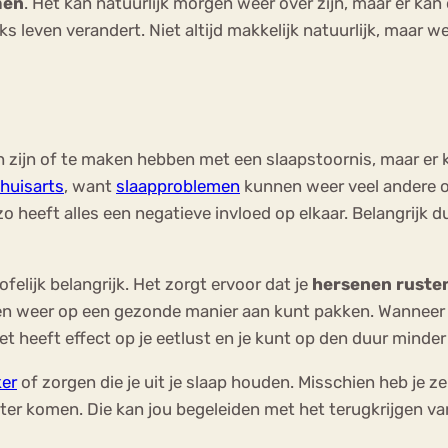
men
. Het kan natuurlijk morgen weer over zijn, maar er kan
ijks leven verandert. Niet altijd makkelijk natuurlijk, maar
 zijn of te maken hebben met een slaapstoornis, maar er
huisarts
, want
slaapproblemen
kunnen weer veel andere 
 heeft alles een negatieve invloed op elkaar. Belangrijk du
felijk belangrijk. Het zorgt ervoor dat je
hersenen ruste
n weer op een gezonde manier aan kunt pakken. Wanneer je
t heeft effect op je eetlust en je kunt op den duur minde
ker
of zorgen die je uit je slaap houden. Misschien heb je ze
ter komen. Die kan jou begeleiden met het terugkrijgen va