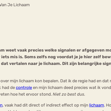
Chat
 Van Je Lichaam
Forum
s
Anorexia Nervosa
Eetbuien
Pi
chaam weet vaak precies welke signalen er afgegeven
 iets mis is. Soms zelfs nog voordat je je hier zelf be
 dat vertalen naar je lichaam. Dit zijn belangrijke sig
es over mijn lichaam kon bepalen. Dat ik de regie had en dat
Ik had de
controle
en mijn lichaam deed precies wat ik von
 weten hoe het ervoor stond.
Niet zo best dus.
en
, vaak had dit direct of indirect effect op mijn
lichaam
. H