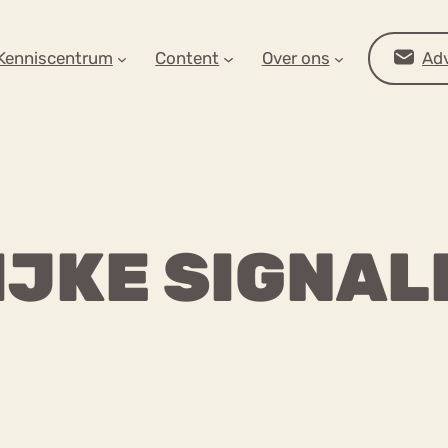
AR OP ZOEK?
Kenniscentrum
Content
Over ons
Adv
JKE SIGNAL
Advies