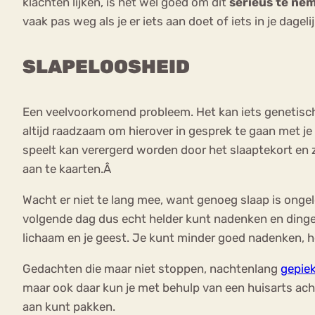
klachten lijken, is het wel goed om dit
serieus te ne
vaak pas weg als je er iets aan doet of iets in je dagel
SLAPELOOSHEID
Een veelvoorkomend probleem. Het kan iets genetisch
altijd raadzaam om hierover in gesprek te gaan met je
speelt kan verergerd worden door het slaaptekort en zo
aan te kaarten.Â
Wacht er niet te lang mee, want genoeg slaap is ongelo
volgende dag dus echt helder kunt nadenken en dinge
lichaam en je geest. Je kunt minder goed nadenken, he
Gedachten die maar niet stoppen, nachtenlang
gepie
maar ook daar kun je met behulp van een huisarts ach
aan kunt pakken.