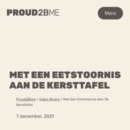
WAAR BEN JE NAAR OP
Menu
Menu
ZOEK?
Zoeken
Zoeken
Home
POPULAIRE PAGINA’S
Kenniscentrum
MET EEN EETSTOORNIS
Ga
Over proud2bme
naar
AAN DE KERSTTAFEL
Contact
Content
de
Proud in de media
inhoud
Vacatures
Proud2Bme
>
Video Divers
>
Met Een Eetstoornis Aan De
Over ons
Privacyverklaring
Kersttafel
7 december, 2021
VEEL GEZOCHTE TERMEN
Advies