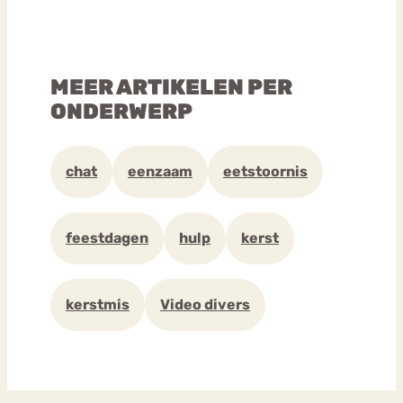
MEER ARTIKELEN PER
ONDERWERP
chat
eenzaam
eetstoornis
feestdagen
hulp
kerst
kerstmis
Video divers