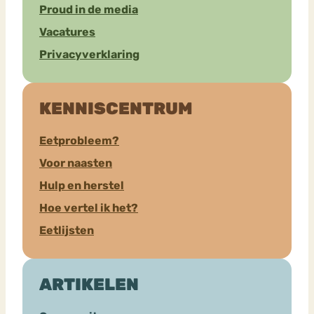
Proud in de media
Vacatures
Privacyverklaring
KENNISCENTRUM
Eetprobleem?
Voor naasten
Hulp en herstel
Hoe vertel ik het?
Eetlijsten
ARTIKELEN