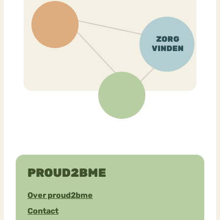
PROUD2BME
Over proud2bme
Contact