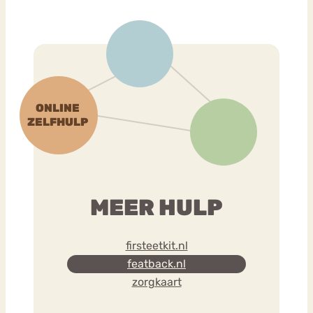
MEER HULP
firsteetkit.nl
featback.nl
zorgkaart