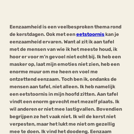
Bouli
Chat
mia
Eenzaamheid is een veelbesproken thema rond
Eetstoornis
Anorexia Nervosa
Nerv
de kerstdagen. Ook met een
eetstoornis
kan je
osa
Forum
eenzaamheid ervaren. Want al zit ik aan tafel
met de mensen van wie ik het meeste houd, ik
Eetbuien
Piekeren
Sport
Trauma
hoor er voor m’n gevoel niet echt bij. Ik heb een
Orthorexia
Afvallen
Angst
masker op, laat mijn emoties niet zien, heb een
enorme muur om me heen en voel me
ontzettend eenzaam. Toch ben ik, ondanks de
mensen aan tafel, niet alleen. Ik heb namelijk
een eetstoornis in mijn hoofd zitten. Aan tafel
vindt een enorm gevecht met mezelf plaats. Ik
wil anderen er niet mee lastigvallen. Bovendien
begrijpen ze het vaak niet. Ik wil de kerst niet
verpesten, maar het lukt me niet om gezellig
mee te doen. Ik vind het doodeng. Eenzaam