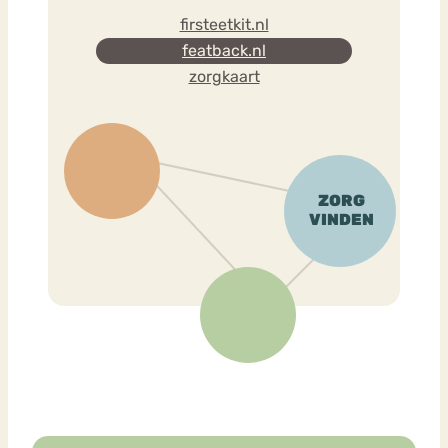
firsteetkit.nl
featback.nl
zorgkaart