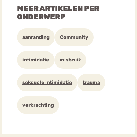
MEER ARTIKELEN PER
ONDERWERP
aanranding
Community
intimidatie
misbruik
seksuele intimidatie
trauma
verkrachting