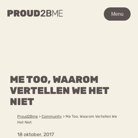
WAAR BEN JE NAAR OP
Menu
Menu
ZOEK?
Zoeken
Zoeken
Home
POPULAIRE PAGINA’S
Kenniscentrum
ME TOO, WAAROM
Ga
Over proud2bme
naar
VERTELLEN WE HET
Contact
Content
de
Proud in de media
NIET
inhoud
Vacatures
Over ons
Privacyverklaring
Proud2Bme
>
Community
>
Me Too, Waarom Vertellen We
Het Niet
VEEL GEZOCHTE TERMEN
18 oktober, 2017
Advies