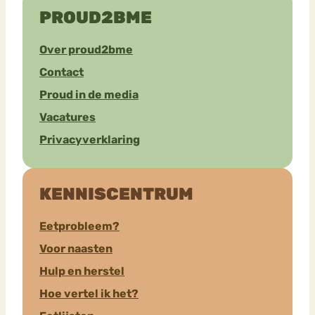
PROUD2BME
Over proud2bme
Contact
Proud in de media
Vacatures
Privacyverklaring
KENNISCENTRUM
Eetprobleem?
Voor naasten
Hulp en herstel
Hoe vertel ik het?