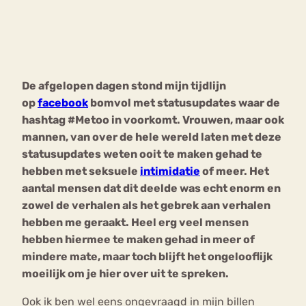
Bouli
Chat
mia
Eetstoornis
Anorexia Nervosa
Nerv
De afgelopen dagen stond mijn tijdlijn
osa
Forum
op
facebook
bomvol met statusupdates waar de
Eetbuien
Piekeren
Sport
Trauma
hashtag #Metoo in voorkomt. Vrouwen, maar ook
Orthorexia
Afvallen
Angst
mannen, van over de hele wereld laten met deze
statusupdates weten ooit te maken gehad te
hebben met seksuele
intimidatie
of meer. Het
aantal mensen dat dit deelde was echt enorm en
zowel de verhalen als het gebrek aan verhalen
hebben me geraakt. Heel erg veel mensen
hebben hiermee te maken gehad in meer of
mindere mate, maar toch blijft het ongelooflijk
moeilijk om je hier over uit te spreken.
Ook ik ben wel eens ongevraagd in mijn billen