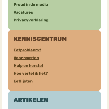
Proud in de media
Vacatures
Privacyverklaring
KENNISCENTRUM
Eetprobleem?
Voor naasten
Hulp en herstel
Hoe vertel ik het?
Eetlijsten
ARTIKELEN