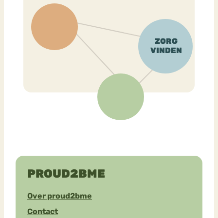
PROUD2BME
Over proud2bme
Contact