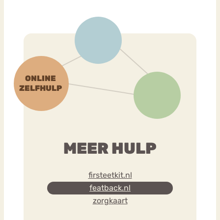
MEER HULP
firsteetkit.nl
featback.nl
zorgkaart