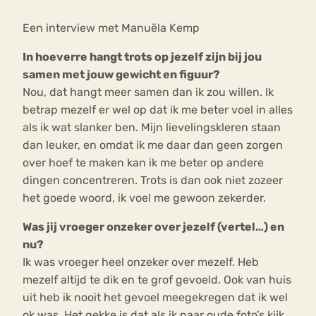
Een interview met Manuëla Kemp
Bouli
Chat
In hoeverre hangt trots op jezelf zijn bij jou
mia
Eetstoornis
Anorexia Nervosa
samen met jouw gewicht en figuur?
Nerv
Nou, dat hangt meer samen dan ik zou willen. Ik
osa
Forum
betrap mezelf er wel op dat ik me beter voel in alles
Eetbuien
Piekeren
Sport
Trauma
als ik wat slanker ben. Mijn lievelingskleren staan
Orthorexia
Afvallen
Angst
dan leuker, en omdat ik me daar dan geen zorgen
over hoef te maken kan ik me beter op andere
dingen concentreren. Trots is dan ook niet zozeer
het goede woord, ik voel me gewoon zekerder.
Was jij vroeger onzeker over jezelf (vertel…) en
nu?
Ik was vroeger heel onzeker over mezelf. Heb
mezelf altijd te dik en te grof gevoeld. Ook van huis
uit heb ik nooit het gevoel meegekregen dat ik wel
ok was. Het gekke is dat als ik naar oude foto’s kijk,