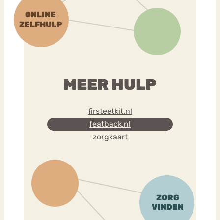
MEER HULP
firsteetkit.nl
featback.nl
zorgkaart