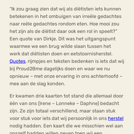
“Ik zou graag zien dat wij als diëtisten iets kunnen
betekenen in het ombuigen van irreële gedachtes
naar reële gedachtes rondom eten. Hoe mooi zou
het zijn als de diëtist daar ook een rol in speelt?”
Een quote van Dirkje. Dit was het uitgangspunt
waarmee we een brug wilde slaan tussen het
werk dat diëtisten doen en eetstoornisherstel.
Quotes
, rijmpjes en teksten bedenken is iets dat wij
bij Proud2Bme dagelijks doen en waar we nu
opnieuw – met onze ervaring in ons achterhoofd –
mee aan de slag konden.
Er kwamen drie kaarten tot stand die allemaal door
één van ons (Irene – Lonneke – Daphne) bedacht
zijn. Ze zijn totaal verschillend, maar staan stuk
voor stuk voor iets dat wij persoonlijk in ons
herstel
nodig hadden. Een kaart die we misschien wel aan
onszelf hadden willen geven toen wij een