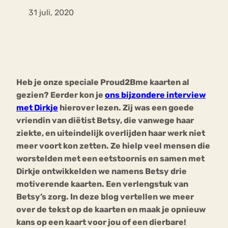
31 juli, 2020
Bouli
Chat
mia
Eetstoornis
Anorexia Nervosa
Nerv
osa
Forum
Heb je onze speciale Proud2Bme kaarten al
Eetbuien
Piekeren
Sport
Trauma
gezien? Eerder kon je
ons bijzondere interview
Orthorexia
Afvallen
Angst
met Dirkje
hierover lezen. Zij was een goede
vriendin van diëtist Betsy, die vanwege haar
ziekte, en uiteindelijk overlijden haar werk niet
meer voort kon zetten. Ze hielp veel mensen die
worstelden met een eetstoornis en samen met
Dirkje ontwikkelden we namens Betsy drie
motiverende kaarten. Een verlengstuk van
Betsy’s zorg. In deze blog vertellen we meer
over de tekst op de kaarten en maak je opnieuw
kans op een kaart voor jou of een dierbare!