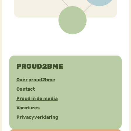
PROUD2BME
Over proud2bme
Contact
Proud in de media
Vacatures
Privacyverklaring