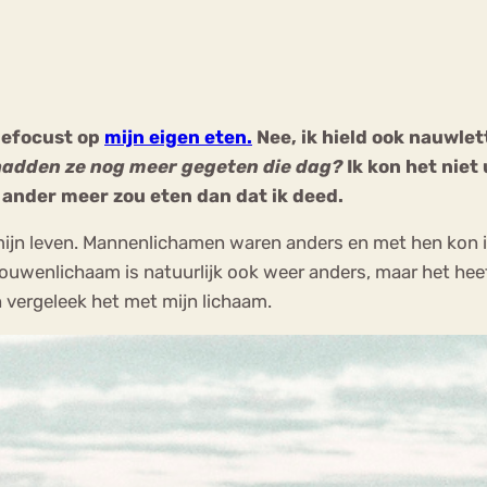
Chat
Forum
gefocust op
mijn eigen eten.
Nee, ik hield ook nauwle
hadden ze nog meer gegeten die dag?
Ik kon het niet 
s
Anorexia Nervosa
Eetbuien
Pi
e ander meer zou eten dan dat ik deed.
 mijn leven. Mannenlichamen waren anders en met hen kon 
 vrouwenlichaam is natuurlijk ook weer anders, maar het h
 vergeleek het met mijn lichaam.