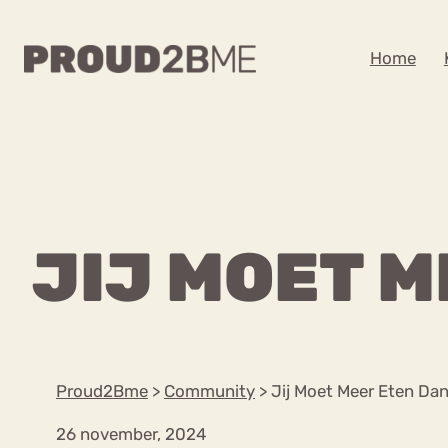
WAAR BEN JE NA
Home
Zoeken
Zoeken
Home
Kenniscentrum
POPULAIRE PAGINA’S
JIJ MOET M
Ga
Content
naar
Over proud2bme
Over ons
de
Contact
inhoud
Proud in de media
Proud2Bme
>
Community
>
Jij Moet Meer Eten Dan
Vacatures
Privacyverklaring
26 november, 2024