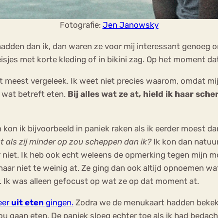
Fotografie:
Jen Janowsky
adden dan ik, dan waren ze voor mij interessant genoeg om
sjes met korte kleding of in bikini zag. Op het moment dat 
 meest vergeleek. Ik weet niet precies waarom, omdat mij
 wat betreft eten.
Bij alles wat ze at, hield ik haar sche
n ik bijvoorbeeld in paniek raken als ik eerder moest dan
t als zij minder op zou scheppen dan ik?
Ik kon dan natuur
 niet. Ik heb ook echt weleens de opmerking tegen mijn mo
 haar niet te weinig at. Ze ging dan ook altijd opnoemen w
ar. Ik was alleen gefocust op wat ze op dat moment at.
eer
uit eten
gingen.
Zodra we de menukaart hadden bekeke
 zou gaan eten. De paniek sloeg echter toe als ik had bed