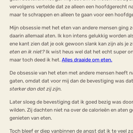
vervolgens vertelde dat ze alleen een hoofdgerecht 
maar te schrappen en alleen te gaan voor een hoofdg
Mijn obsessie met het eten van andere mensen ging ze
daarin allemaal aten. Ik kon intens gelukkig worden al
ene kant zien dat je ook gewoon slank kan zijn als je
eten en ik niet?
Ik wist heus wel dat het echt super o
maar toch deed ik het.
Alles draaide om eten.
De obsessie van het eten met andere mensen heeft nat
gaten, omdat dat voor mij dan de bevestiging was dat
sterker dan dat zij zijn.
Later sloeg de bevestiging dat ik goed bezig was doo
wilden. Zij dachten niet na over de calorieën en aten
genieten van eten.
Toch bleef er diep vanbinnen de angst dat ik te veel 