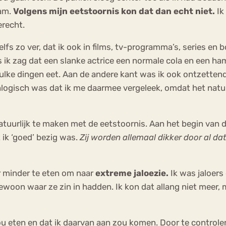
nam.
Volgens mijn eetstoornis kon dat dan echt niet.
Ik
erecht.
lfs zo ver, dat ik ook in films, tv-programma’s, series e
s ik zag dat een slanke actrice een normale cola en een hamb
 zulke dingen eet. Aan de andere kant was ik ook ontzetten
nlogisch was dat ik me daarmee vergeleek, omdat het natuur
uurlijk te maken met de eetstoornis. Aan het begin van de
 ik ‘goed’ bezig was.
Zij worden allemaal dikker door al dat 
r minder te eten om naar
extreme jaloezie.
Ik was jaloer
 gewoon waar ze zin in hadden. Ik kon dat allang niet meer,
zou eten en dat ik daarvan aan zou komen. Door te controle