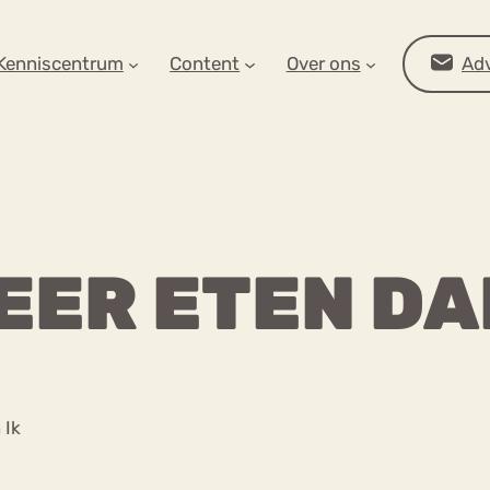
AR OP ZOEK?
Kenniscentrum
Content
Over ons
Adv
EER ETEN DA
Advies
 Ik