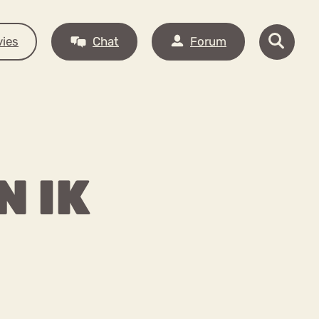
ies
Chat
Forum
N IK