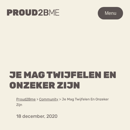
WAAR BEN JE NAAR OP
Menu
Menu
ZOEK?
Zoeken
Zoeken
Home
POPULAIRE PAGINA’S
Kenniscentrum
JE MAG TWIJFELEN EN
Ga
Over proud2bme
naar
ONZEKER ZIJN
Contact
Content
de
Proud in de media
inhoud
Vacatures
Proud2Bme
>
Community
>
Je Mag Twijfelen En Onzeker
Over ons
Privacyverklaring
Zijn
18 december, 2020
VEEL GEZOCHTE TERMEN
Advies