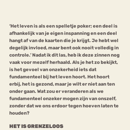
Bouli
Chat
mia
‘Het leven is als een spelletje poker; een deel is
Eetstoornis
Anorexia Nervosa
Nerv
afhankelijk van je eigen inspanning en een deel
osa
Forum
hangt af van de kaarten die je krijgt. Je hebt wel
degelijk invloed, maar bent ook nooit volledig in
Eetbuien
Piekeren
Sport
Trauma
controle.’ Nadat ik dit las, heb ik deze zinnen nog
Orthorexia
Afvallen
Angst
vaak voor mezelf herhaald. Als je het zo bekijkt,
is het gevoel van onzekerheid iets dat
fundamenteel bij het leven hoort. Het hoort
erbij, het is gezond, maar je wilt er niet aan ten
onder gaan. Wat zou er veranderen als we
fundamenteel onzeker mogen zijn van onszelf,
zonder dat we ons erdoor tegen hoeven laten te
houden?
HET IS GRENZELOOS