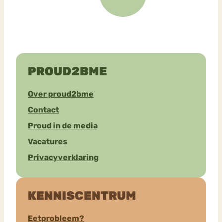
PROUD2BME
Over proud2bme
Contact
Proud in de media
Vacatures
Privacyverklaring
KENNISCENTRUM
Eetprobleem?