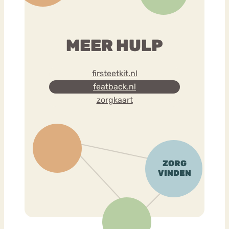
MEER HULP
firsteetkit.nl
featback.nl
zorgkaart