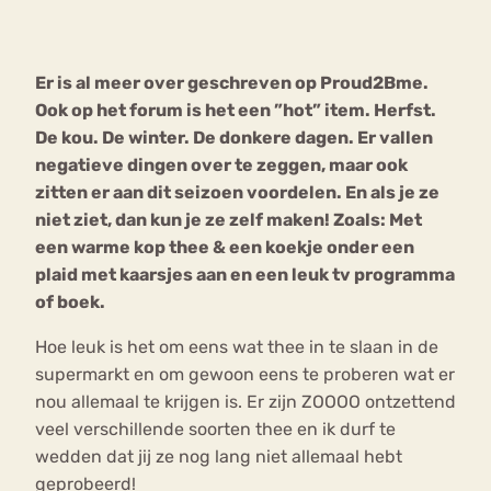
Bouli
Chat
Er is al meer over geschreven op Proud2Bme.
mia
Eetstoornis
Anorexia Nervosa
Ook op het forum is het een ”hot” item. Herfst.
Nerv
De kou. De winter. De donkere dagen. Er vallen
osa
Forum
negatieve dingen over te zeggen, maar ook
Eetbuien
Piekeren
Sport
Trauma
zitten er aan dit seizoen voordelen. En als je ze
Orthorexia
Afvallen
Angst
niet ziet, dan kun je ze zelf maken!
Zoals: Met
een warme kop
thee
& een koekje onder een
plaid met kaarsjes aan en een leuk tv programma
of boek.
Hoe leuk is het om eens wat thee in te slaan in de
supermarkt en om gewoon eens te proberen wat er
nou allemaal te krijgen is. Er zijn ZOOOO ontzettend
veel verschillende soorten thee en ik durf te
wedden dat jij ze nog lang niet allemaal hebt
geprobeerd!