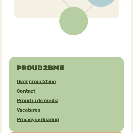
PROUD2BME
Over proud2bme
Contact
Proud in de media
Vacatures
Privacyverklaring