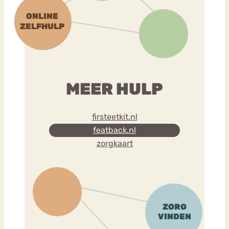
MEER HULP
firsteetkit.nl
featback.nl
zorgkaart