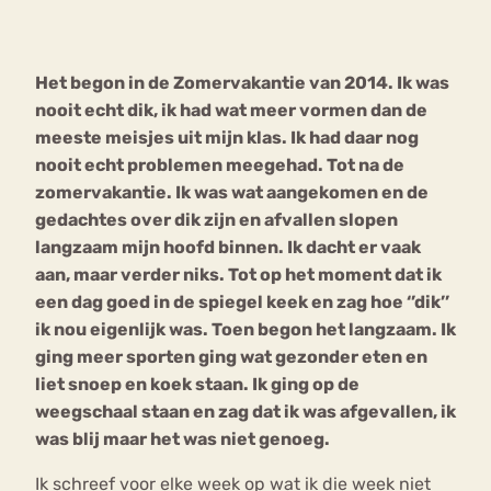
Bouli
Chat
Het begon in de Zomervakantie van 2014. Ik was
mia
Eetstoornis
Anorexia Nervosa
nooit echt dik, ik had wat meer vormen dan de
Nerv
meeste meisjes uit mijn klas. Ik had daar nog
osa
Forum
nooit echt problemen meegehad. Tot na de
Eetbuien
Piekeren
Sport
Trauma
zomervakantie. Ik was wat aangekomen en de
Orthorexia
Afvallen
Angst
gedachtes over dik zijn en afvallen slopen
langzaam mijn hoofd binnen. Ik dacht er vaak
aan, maar verder niks. Tot op het moment dat ik
een dag goed in de spiegel keek en zag hoe ‘’dik’’
ik nou eigenlijk was. Toen begon het langzaam. Ik
ging meer sporten ging wat gezonder eten en
liet snoep en koek staan. Ik ging op de
weegschaal staan en zag dat ik was afgevallen, ik
was blij maar het was niet genoeg.
Ik schreef voor elke week op wat ik die week niet