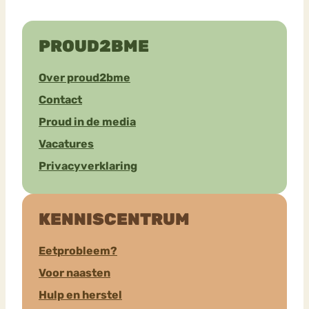
PROUD2BME
Over proud2bme
Contact
Proud in de media
Vacatures
Privacyverklaring
KENNISCENTRUM
Eetprobleem?
Voor naasten
Hulp en herstel