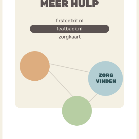
MEER HULP
firsteetkit.nl
featback.nl
zorgkaart