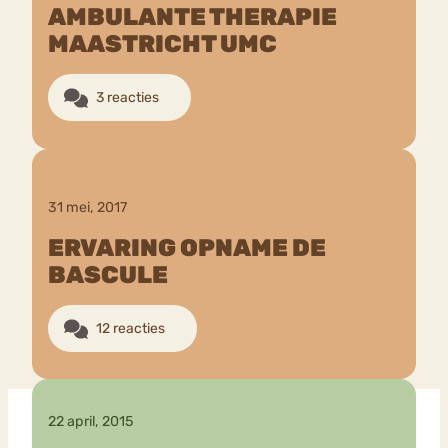
AMBULANTE THERAPIE
MAASTRICHT UMC
Bouli
Chat
mia
Eetstoornis
Anorexia Nervosa
3 reacties
Nerv
osa
Forum
Eetbuien
Piekeren
Sport
Trauma
Orthorexia
Afvallen
Angst
31 mei, 2017
ERVARING OPNAME DE
BASCULE
12 reacties
22 april, 2015