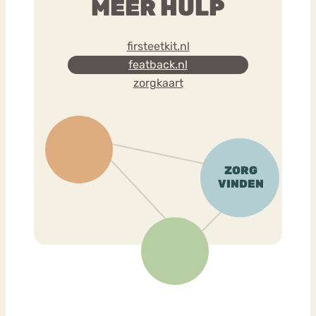
MEER HULP
firsteetkit.nl
featback.nl
zorgkaart