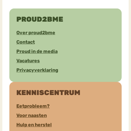
PROUD2BME
Over proud2bme
Contact
Proud in de media
Vacatures
Privacyverklaring
KENNISCENTRUM
Eetprobleem?
Voor naasten
Hulp en herstel