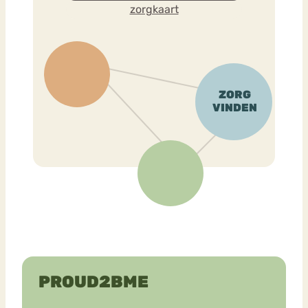
zorgkaart
PROUD2BME