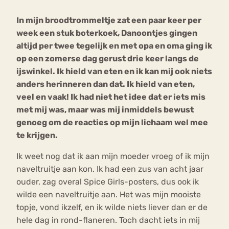
In mijn broodtrommeltje zat een paar keer per
Bouli
week een stuk boterkoek, Danoontjes gingen
Chat
mia
altijd per twee tegelijk en met opa en oma ging ik
Eetstoornis
Anorexia Nervosa
Nerv
op een zomerse dag gerust drie keer langs de
osa
Forum
ijswinkel. Ik hield van eten en ik kan mij ook niets
anders herinneren dan dat. Ik hield van eten,
Eetbuien
Piekeren
Sport
Trauma
veel en vaak! Ik had niet het idee dat er iets mis
Orthorexia
Afvallen
Angst
met mij was, maar was mij inmiddels bewust
genoeg om de reacties op mijn lichaam wel mee
te krijgen.
Ik weet nog dat ik aan mijn moeder vroeg of ik mijn
naveltruitje aan kon. Ik had een zus van acht jaar
ouder, zag overal Spice Girls-posters, dus ook ik
wilde een naveltruitje aan. Het was mijn mooiste
topje, vond ikzelf, en ik wilde niets liever dan er de
hele dag in rond-flaneren. Toch dacht iets in mij