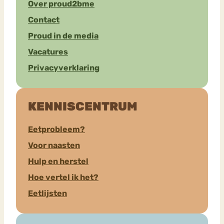
Over proud2bme
Contact
Proud in de media
Vacatures
Privacyverklaring
KENNISCENTRUM
Eetprobleem?
Voor naasten
Hulp en herstel
Hoe vertel ik het?
Eetlijsten