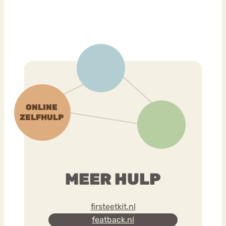
MEER HULP
firsteetkit.nl
featback.nl