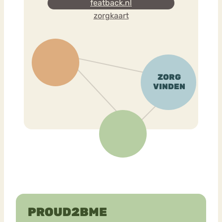
featback.nl
zorgkaart
PROUD2BME