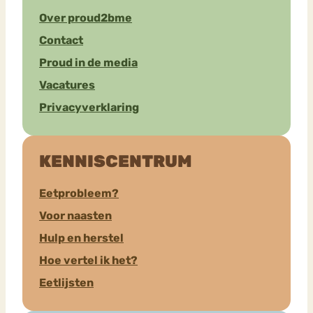
Over proud2bme
Contact
Proud in de media
Vacatures
Privacyverklaring
KENNISCENTRUM
Eetprobleem?
Voor naasten
Hulp en herstel
Hoe vertel ik het?
Eetlijsten