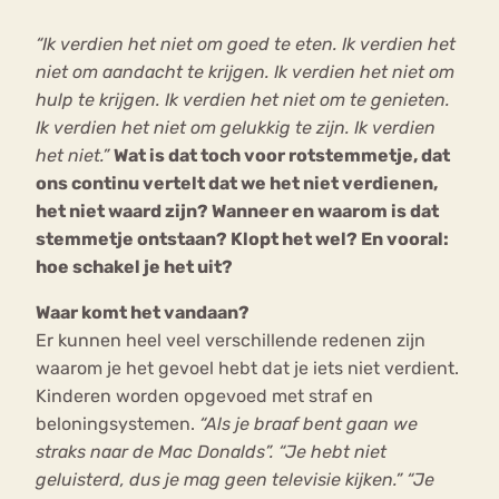
“Ik verdien het niet om goed te eten. Ik verdien het
Bouli
niet om aandacht te krijgen. Ik verdien het niet om
Chat
mia
hulp te krijgen. Ik verdien het niet om te genieten.
Eetstoornis
Anorexia Nervosa
Nerv
Ik verdien het niet om gelukkig te zijn. Ik verdien
osa
Forum
het niet.”
Wat is dat toch voor rotstemmetje, dat
ons continu vertelt dat we het niet verdienen,
Eetbuien
Piekeren
Sport
Trauma
het niet waard zijn? Wanneer en waarom is dat
Orthorexia
Afvallen
Angst
stemmetje ontstaan? Klopt het wel? En vooral:
hoe schakel je het uit?
Waar komt het vandaan?
Er kunnen heel veel verschillende redenen zijn
waarom je het gevoel hebt dat je iets niet verdient.
Kinderen worden opgevoed met straf en
beloningsystemen.
“Als je braaf bent gaan we
straks naar de Mac Donalds”. “Je hebt niet
geluisterd, dus je mag geen televisie kijken.” “Je