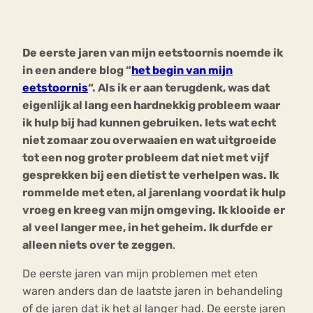
Bouli
Chat
De eerste jaren van mijn eetstoornis noemde ik
mia
Eetstoornis
Anorexia Nervosa
in een andere blog “
het begin van mijn
Nerv
eetstoornis
“. Als ik er aan terugdenk, was dat
osa
Forum
eigenlijk al lang een hardnekkig probleem waar
Eetbuien
Piekeren
Sport
Trauma
ik hulp bij had kunnen gebruiken. Iets wat echt
Orthorexia
Afvallen
Angst
niet zomaar zou overwaaien en wat uitgroeide
tot een nog groter probleem dat niet met vijf
gesprekken bij een dietist te verhelpen was. Ik
rommelde met eten, al jarenlang voordat ik hulp
vroeg en kreeg van mijn omgeving. Ik klooide er
al veel langer mee, in het geheim. Ik durfde er
alleen niets over te zeggen
.
De eerste jaren van mijn problemen met eten
waren anders dan de laatste jaren in behandeling
of de jaren dat ik het al langer had. De eerste jaren