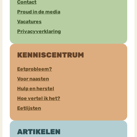
Contact
Proud in de media
Vacatures
Privacyverklaring
KENNISCENTRUM
Eetprobleem?
Voor naasten
Hulp en herstel
Hoe vertel ik het?
Eetlijsten
ARTIKELEN