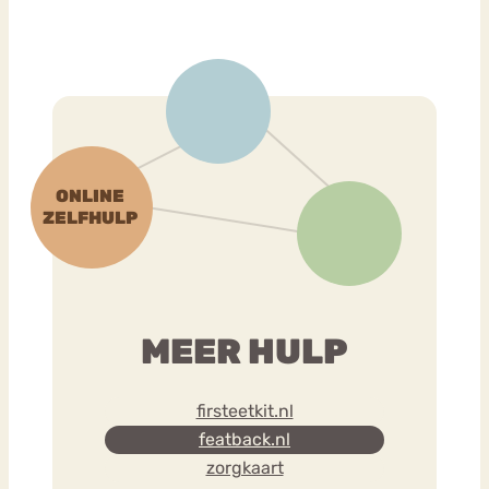
MEER HULP
firsteetkit.nl
featback.nl
zorgkaart