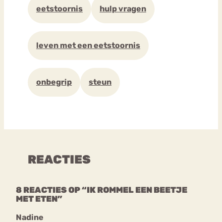
eetstoornis
hulp vragen
leven met een eetstoornis
onbegrip
steun
REACTIES
8 REACTIES OP “IK ROMMEL EEN BEETJE
MET ETEN”
Nadine