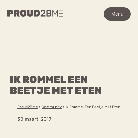
WAAR BEN JE NAAR OP
Menu
Menu
ZOEK?
Zoeken
Zoeken
Home
POPULAIRE PAGINA’S
Kenniscentrum
IK ROMMEL EEN
Ga
Over proud2bme
naar
BEETJE MET ETEN
Contact
Content
de
Proud in de media
inhoud
Vacatures
Proud2Bme
>
Community
>
Ik Rommel Een Beetje Met Eten
Over ons
Privacyverklaring
30 maart, 2017
VEEL GEZOCHTE TERMEN
Advies