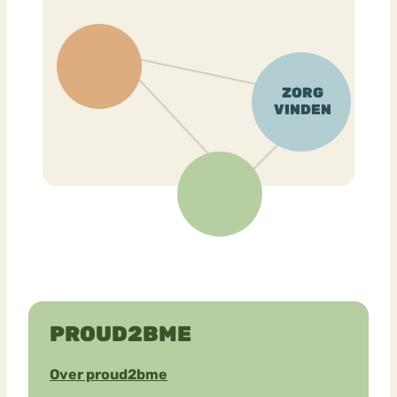
PROUD2BME
Over proud2bme