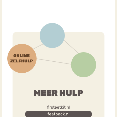
MEER HULP
firsteetkit.nl
featback.nl