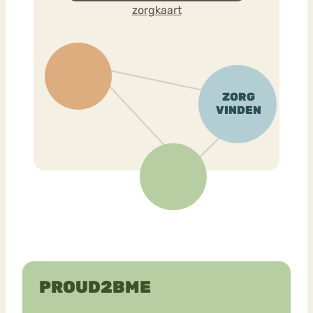
zorgkaart
PROUD2BME