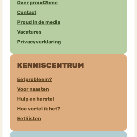
Over proud2bme
Contact
Proud in de media
Vacatures
Privacyverklaring
KENNISCENTRUM
Eetprobleem?
Voor naasten
Hulp en herstel
Hoe vertel ik het?
Eetlijsten