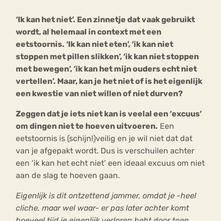
‘Ik kan het niet’. Een zinnetje dat vaak gebruikt
Bouli
wordt, al helemaal in context met een
Chat
mia
eetstoornis. ‘Ik kan niet eten’, ‘ik kan niet
Eetstoornis
Anorexia Nervosa
Nerv
stoppen met pillen slikken’, ‘ik kan niet stoppen
osa
Forum
met bewegen’, ‘ik kan het mijn ouders echt niet
vertellen’. Maar, kan je het niet of is het eigenlijk
Eetbuien
Piekeren
Sport
Trauma
een kwestie van niet willen of niet durven?
Orthorexia
Afvallen
Angst
Zeggen dat je iets niet kan is veelal een ‘excuus’
om dingen niet te hoeven uitvoeren.
Een
eetstoornis is (schijn!)veilig en je wil niet dat dat
van je afgepakt wordt. Dus is verschuilen achter
een ‘ik kan het echt niet’ een ideaal excuus om niet
aan de slag te hoeven gaan.
Eigenlijk is dit ontzettend jammer, omdat je -heel
cliche, maar wel waar- er pas later achter komt
hoeveel tijd je eigenlijk verloren hebt door toen