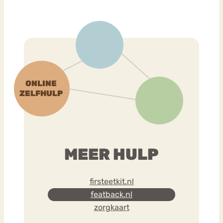
MEER HULP
firsteetkit.nl
featback.nl
zorgkaart