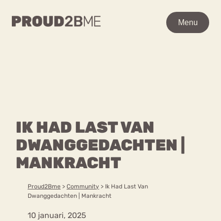
WAAR BEN JE NAAR OP
Menu
Menu
ZOEK?
Zoeken
Zoeken
Home
POPULAIRE PAGINA’S
Kenniscentrum
IK HAD LAST VAN
Ga
Over proud2bme
naar
DWANGGEDACHTEN |
Contact
Content
de
Proud in de media
MANKRACHT
inhoud
Vacatures
Over ons
Privacyverklaring
Proud2Bme
>
Community
>
Ik Had Last Van
Dwanggedachten | Mankracht
VEEL GEZOCHTE TERMEN
10 januari, 2025
Advies