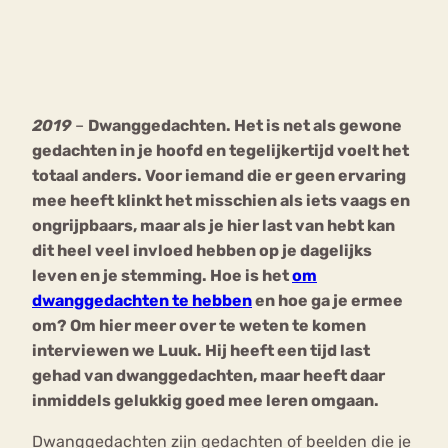
Bouli
Chat
mia
Eetstoornis
Anorexia Nervosa
Nerv
2019
–
Dwanggedachten. Het is net als gewone
osa
Forum
gedachten in je hoofd en tegelijkertijd voelt het
Eetbuien
Piekeren
Sport
Trauma
totaal anders. Voor iemand die er geen ervaring
Orthorexia
Afvallen
Angst
mee heeft klinkt het misschien als iets vaags en
ongrijpbaars, maar als je hier last van hebt kan
dit heel veel invloed hebben op je dagelijks
leven en je stemming. Hoe is het
om
dwanggedachten te hebben
en hoe ga je ermee
om? Om hier meer over te weten te komen
interviewen we Luuk. Hij heeft een tijd last
gehad van dwanggedachten, maar heeft daar
inmiddels gelukkig goed mee leren omgaan.
Dwanggedachten zijn gedachten of beelden die je