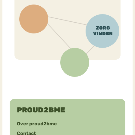
PROUD2BME
Over proud2bme
Contact