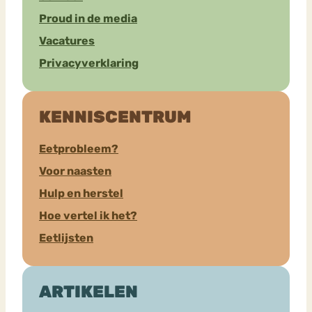
Proud in de media
Vacatures
Privacyverklaring
KENNISCENTRUM
Eetprobleem?
Voor naasten
Hulp en herstel
Hoe vertel ik het?
Eetlijsten
ARTIKELEN