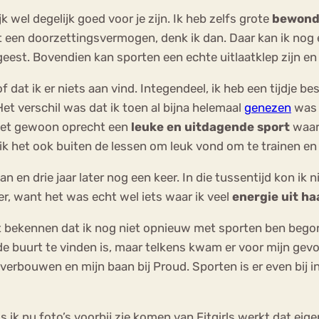
k wel degelijk goed voor je zijn. Ik heb zelfs grote
bewond
t een doorzettingsvermogen, denk ik dan. Daar kan ik nog 
eest. Bovendien kan sporten een echte uitlaatklep zijn en
 dat ik er niets aan vind. Integendeel, ik heb een tijdje be
et verschil was dat ik toen al bijna helemaal
genezen
was 
d het gewoon oprecht een
leuke en uitdagende sport
waarb
 ik het ook buiten de lessen om leuk vond om te trainen en
n en drie jaar later nog een keer. In die tussentijd kon ik 
mer, want het was echt wel iets waar ik veel
energie uit ha
moet bekennen dat ik nog niet opnieuw met sporten ben begon
n de buurt te vinden is, maar telkens kwam er voor mijn gev
erbouwen en mijn baan bij Proud. Sporten is er even bij i
s ik nu foto’s voorbij zie komen van Fitgirls werkt dat eige