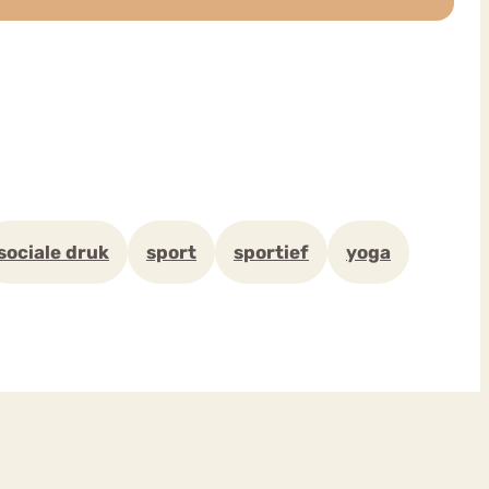
sociale druk
sport
sportief
yoga