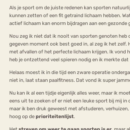
Als je sport om de juiste redenen kan sporten natuurlij
kunnen zetten of een fit getraind lichaam hebben. Wa
actief lichaam kan enorm bijdragen aan een gezonde g
Nou zeg ik niet dat ik nooit van sporten genoten heb of
gegeven moment ook best goed in, al zeg ik het zelf. H
met afvallen of het perfecte lichaam krijgen. Ik von
heb je ontzettend veel spieren nodig en ik merkte dat
Helaas moest ik in die tijd een zware operatie ondergaa
niet in, laat staan paalfitness. Dat vond ik super jam
Nu kan ik al een tijdje eigenlijk alles weer, maar ik 
eens uit te zoeken of er niet een leuke sport bij mij i
maar ik ben druk geweest met afstuderen, verhuizen, v
hoog op de
prioriteitenlijst
.
Het
streven om weer te gaan sporten is er,
maar al