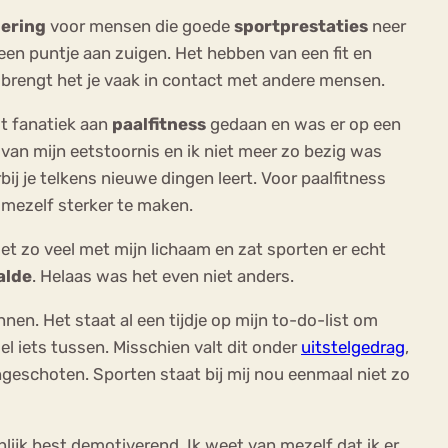
ering
voor mensen die goede
sportprestaties
neer
een puntje aan zuigen. Het hebben van een fit en
 brengt het je vaak in contact met andere mensen.
st fanatiek aan
paalfitness
gedaan en was er op een
van mijn eetstoornis en ik niet meer zo bezig was
ij je telkens nieuwe dingen leert. Voor paalfitness
 mezelf sterker te maken.
niet zo veel met mijn lichaam en zat sporten er echt
alde
. Helaas was het even niet anders.
nen. Het staat al een tijdje op mijn to-do-list om
oel iets tussen. Misschien valt dit onder
uitstelgedrag
,
ngeschoten. Sporten staat bij mij nou eenmaal niet zo
nlijk best demotiverend. Ik weet van mezelf dat ik er