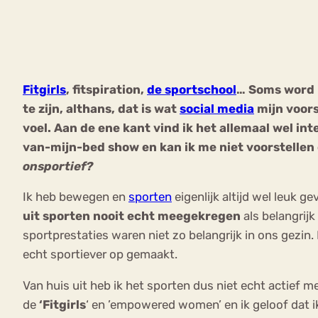
VEEL GEZOCHTE TERMEN
Fitgirls
, fitspiration,
de sportschool
… Soms word i
te zijn, althans, dat is wat
social media
mijn voors
Eetstoorni
Boulimia Nervosa
voel. Aan de ene kant vind ik het allemaal wel i
van-mijn-bed show en kan ik me niet voorstellen 
Orthorexia
Afvallen
Angst
onsportief?
Ik heb bewegen en
sporten
eigenlijk altijd wel leuk g
uit sporten nooit echt meegekregen
als belangrijk
sportprestaties waren niet zo belangrijk in ons gezin. 
echt sportiever op gemaakt.
Van huis uit heb ik het sporten dus niet echt actief
de
‘Fitgirls
‘ en ’empowered women’ en ik geloof dat ik 