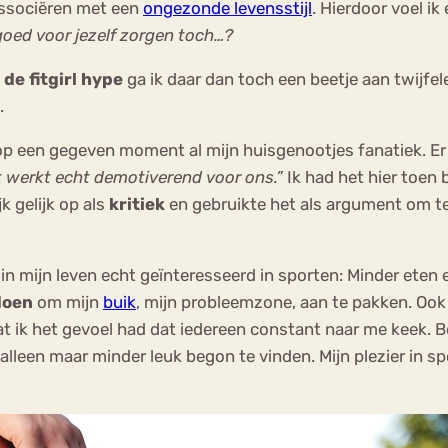
associëren met een
ongezonde levensstijl
. Hierdoor voel ik
goed voor jezelf zorgen toch…?
 de fitgirl hype
ga ik daar dan toch een beetje aan twijfel
.
p een gegeven moment al mijn huisgenootjes fanatiek. Er
dat werkt echt demotiverend voor ons.”
Ik had het hier toen 
k gelijk op als
kritiek
en gebruikte het als argument om t
st in mijn leven echt geïnteresseerd in sporten: Minder et
doen
om mijn
buik
, mijn probleemzone, aan te pakken. Ook
ik het gevoel had dat iedereen constant naar me keek. Bov
alleen maar minder leuk begon te vinden. Mijn plezier in sp