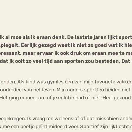
Chat
Forum
k al moe als ik eraan denk. De laatste jaren lijkt spo
piegelt. Eerlijk gezegd weet ik niet zo goed wat ik hie
s
Anorexia Nervosa
Eetbuien
Pi
nteressant, maar ervaar ik ook druk om eraan mee te m
dat ik ooit zo veel tijd aan sporten zou besteden. Da
evonden. Als kind was gymles één van mijn favoriete vakken
 onderdeel van het leven. Mijn ouders sportten beiden niet
Het ging er meer om of je er lol in had of niet. Heel gezond 
 meegekregen. Ik vraag me weleens af of dat misschien and
me een beetje geïntimideerd voel. Sportief zijn lijkt echt 