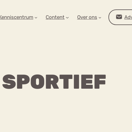
AR OP ZOEK?
Kenniscentrum
Content
Over ons
Adv
T SPORTIEF
Advies