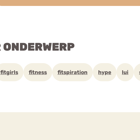
R ONDERWERP
fitgirls
fitness
fitspiration
hype
lui