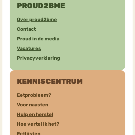
PROUD2BME
Over proud2bme
Contact
Proud in de media
Vacatures
Privacyverklaring
KENNISCENTRUM
Eetprobleem?
Voor naasten
Hulp en herstel
Hoe vertel ik het?
Eetlijsten