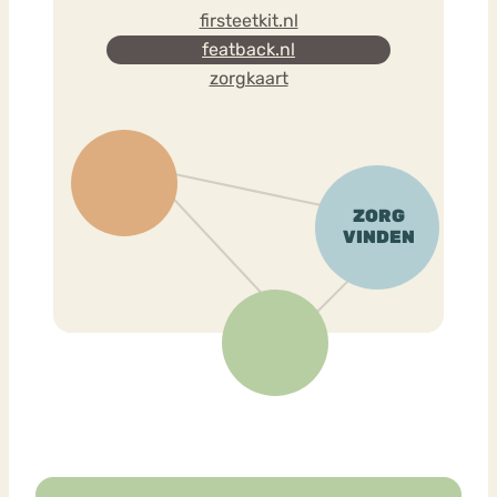
firsteetkit.nl
featback.nl
zorgkaart