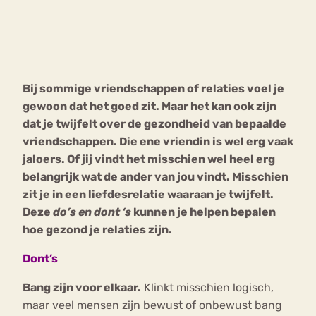
Bouli
Chat
mia
Eetstoornis
Anorexia Nervosa
Nerv
Bij sommige vriendschappen of relaties voel je
osa
Forum
gewoon dat het goed zit. Maar het kan ook zijn
Eetbuien
Piekeren
Sport
Trauma
dat je twijfelt over de gezondheid van bepaalde
Orthorexia
Afvallen
Angst
vriendschappen. Die ene vriendin is wel erg vaak
jaloers. Of jij vindt het misschien wel heel erg
belangrijk wat de ander van jou vindt. Misschien
zit je in een liefdesrelatie waaraan je twijfelt.
Deze
do’s en dont ‘s
kunnen je helpen bepalen
hoe gezond je relaties zijn.
Dont’s
Bang zijn voor elkaar.
Klinkt misschien logisch,
maar veel mensen zijn bewust of onbewust bang