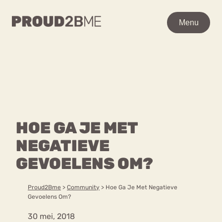
WAAR BEN JE NAAR OP
Menu
Menu
ZOEK?
Zoeken
Zoeken
Home
POPULAIRE PAGINA’S
Kenniscentrum
HOE GA JE MET
Ga
Over proud2bme
naar
NEGATIEVE
Contact
Content
de
Proud in de media
GEVOELENS OM?
inhoud
Vacatures
Over ons
Privacyverklaring
Proud2Bme
>
Community
>
Hoe Ga Je Met Negatieve
Gevoelens Om?
VEEL GEZOCHTE TERMEN
30 mei, 2018
Advies