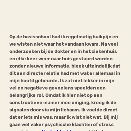
Bouli
Chat
mia
Eetstoornis
Anorexia Nervosa
Nerv
Op de basisschool had ik regelmatig buikpijn en
osa
Forum
we wisten niet waar het vandaan kwam. Na veel
Eetbuien
Piekeren
Sport
Trauma
onderzoeken bij de dokter en in het ziekenhuis
Orthorexia
Afvallen
Angst
en elke keer weer naar huis gestuurd worden
zonder nieuwe informatie, bleek uiteindelijk dat
dit een directe relatie had met wat er allemaal in
mijn hoofd gebeurde. Ik zat niet lekker in mijn
vel en negatieve gevoelens speelden een
belangrijke rol. Omdat ik hier niet op een
constructieve manier mee omging, kreeg ik de
signalen door via mijn lichaam. Ik voelde direct
dat er iets mis was, maar ik wist niet wat. Bij mij
gaan wel vaker psychische klachten of stress