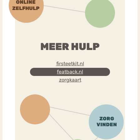
MEER HULP
firsteetkit.nl
featback.nl
zorgkaart