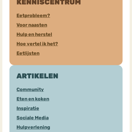
KENNISCENTRUM
Eetprobleem?
Voor naasten
Hulp en herstel
Hoe vertel ik het?
Eetlijsten
ARTIKELEN
Community
Eten en koken
Inspiratie
Sociale Media
Hulpverlening