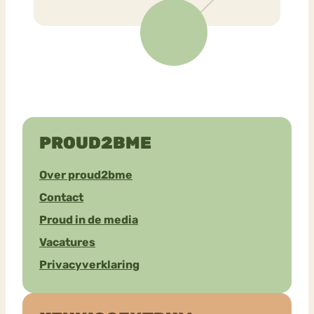
PROUD2BME
Over proud2bme
Contact
Proud in de media
Vacatures
Privacyverklaring