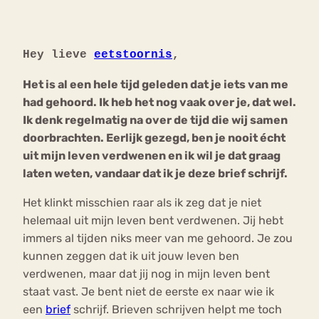
Bouli
Chat
Hey lieve
eetstoornis
,
mia
Eetstoornis
Anorexia Nervosa
Nerv
Het is al een hele tijd geleden dat je iets van me
osa
Forum
had gehoord. Ik heb het nog vaak over je, dat wel.
Ik denk regelmatig na over de tijd die wij samen
Eetbuien
Piekeren
Sport
Trauma
doorbrachten. Eerlijk gezegd, ben je nooit écht
Orthorexia
Afvallen
Angst
uit mijn leven verdwenen en ik wil je dat graag
laten weten, vandaar dat ik je deze brief schrijf.
Het klinkt misschien raar als ik zeg dat je niet
helemaal uit mijn leven bent verdwenen. Jij hebt
immers al tijden niks meer van me gehoord. Je zou
kunnen zeggen dat ik uit jouw leven ben
verdwenen, maar dat jij nog in mijn leven bent
staat vast. Je bent niet de eerste ex naar wie ik
een
brief
schrijf. Brieven schrijven helpt me toch