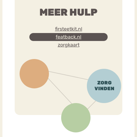
MEER HULP
firsteetkit.nl
featback.nl
zorgkaart