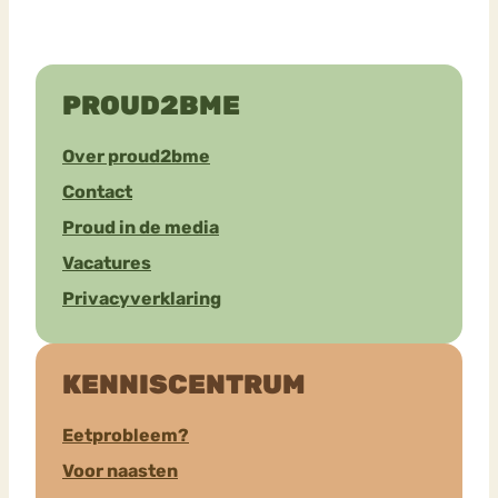
PROUD2BME
Over proud2bme
Contact
Proud in de media
Vacatures
Privacyverklaring
KENNISCENTRUM
Eetprobleem?
Voor naasten