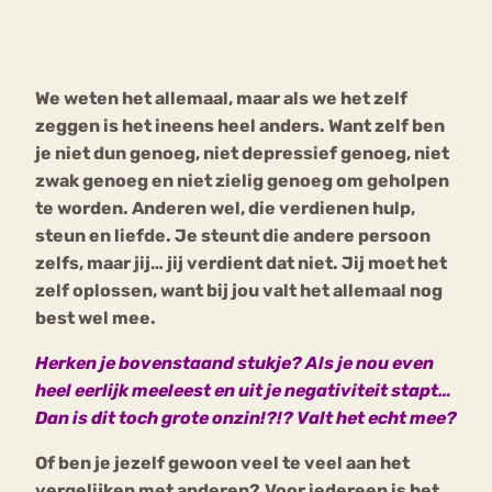
Bouli
Chat
mia
W
e weten het allemaal, maar als we het zelf
Eetstoornis
Anorexia Nervosa
Nerv
zeggen is het ineens heel anders. Want zelf ben
osa
Forum
je niet dun genoeg, niet depressief genoeg, niet
zwak genoeg en niet zielig genoeg om geholpen
Eetbuien
Piekeren
Sport
Trauma
te worden. Anderen wel, die verdienen hulp,
Orthorexia
Afvallen
Angst
steun en liefde. Je steunt die andere persoon
zelfs, maar jij… jij verdient dat niet. Jij moet het
zelf oplossen, want bij jou valt het allemaal nog
best wel mee.
Herken je bovenstaand stukje? Als je nou even
heel eerlijk meeleest en uit je negativiteit stapt…
Dan is dit toch grote onzin!?!? Valt het echt mee?
Of ben je jezelf gewoon veel te veel aan het
vergelijken met anderen?
Voor iedereen is het