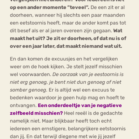
op een ander momente ”teveel”.
De een zit er al
doorheen, wanneer hij slechts een paar maanden
een eetstoornis heeft, maar de ander komt pas tot
dit besef als er al jaren overeen zijn gegaan.
Wat
maakt het uit? Je zit er doorheen, of dat nu is of
over een jaar later, dat maakt niemand wat uit.
En dan komen de excuusjes en het vergelijken
weer om de hoek kijken. Je stelt jezelf misschien
wel voorwaarden.
De oorzaak van je eestoornis is
niet erg genoeg, je bent niet dun genoeg of niet
somber genoeg.
Er is altijd wel een excuus te
bedenken waardoor je geen hulp mag en hoeft te
ontvangen.
Een onderdeeltje van je negatieve
zelfbeeld misschien?
Heel reeël is de gedachte
namelijk niet. Maar blijkbaar heeft toch echt
iedereen een ernstigere, belangrijkere eetstoornis
dan jij. En dat terwijl diegene met wie jij jezelf