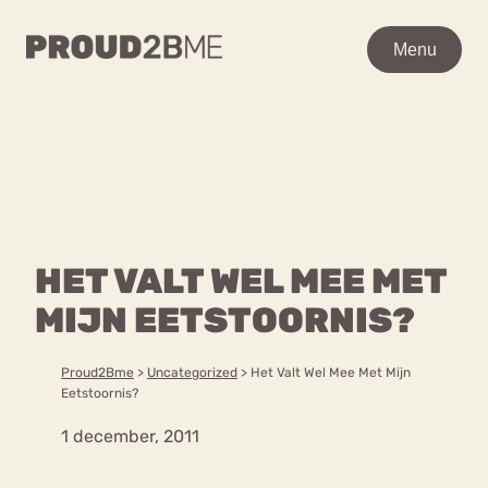
WAAR BEN JE NAAR OP
Menu
Menu
ZOEK?
Zoeken
Zoeken
Home
POPULAIRE PAGINA’S
Kenniscentrum
HET VALT WEL MEE MET
Ga
Over proud2bme
naar
MIJN EETSTOORNIS?
Contact
Content
de
Proud in de media
inhoud
Vacatures
Proud2Bme
>
Uncategorized
>
Het Valt Wel Mee Met Mijn
Over ons
Privacyverklaring
Eetstoornis?
1 december, 2011
VEEL GEZOCHTE TERMEN
Advies