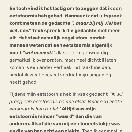
En toch vind ik het lastig om te zeggen dat ik een
eetstoornis heb gehad. Wanneer ik dat uitspreek
komt meteen de gedachte
”..maar bij mij viel het
wel mee.”
Toch spreek ik die gedachte niet meer
uit. Het staat namelijk nogal stom, omdat
mensen weten dat een eetstoornis eigenlijk
nooit
”wel meevalt”
.
Ik kan er tegenwoordig
gemakkelijk over praten, maar heel dichtbij laten
komen is een ander verhaal. Het raakt me dan,
omdat ik weet hoeveel verdriet mijn omgeving
heeft gehad.
Tijdens mijn eetstoornis heb ik vaak gedacht:
”Ik wil
graag een eetstoornis en doe alsof. Maar een echte
eetstoornis heb ik niet.”
Altijd was mijn
eetstoornis minder ”waard” dan die van
anderen. Alsof die van mij een toneelstukje was
en die van hen echt een ziekte.
Toen ik eenmaal in