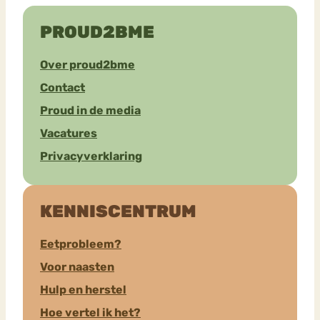
PROUD2BME
Over proud2bme
Contact
Proud in de media
Vacatures
Privacyverklaring
KENNISCENTRUM
Eetprobleem?
Voor naasten
Hulp en herstel
Hoe vertel ik het?