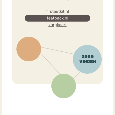
firsteetkit.nl
featback.nl
zorgkaart