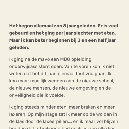
Bouli
Chat
mia
Het begon allemaal zon 8 jaar geleden. Er is veel
Eetstoornis
Anorexia Nervosa
Nerv
gebeurd en het ging per jaar slechter met eten.
osa
Forum
Maar ik kan beter beginnen bij 3 en een half jaar
geleden.
Eetbuien
Piekeren
Sport
Trauma
Orthorexia
Afvallen
Angst
Ik ging na de mavo een MBO opleiding
onderwijsassistent doen. Van te voren kon ik niet
weten dat het dit jaar allemaal fout zou gaan. Ik
kon maar moeilijk wennen aan de nieuwe school,
de nieuwe mensen, de nieuwe omgeving en de
onveiligheid die ik voelde.
Ik ging steeds minder eten, meer braken en meer
laxeren. Op mijn stage zat ik meer op de wc dan in
de klas door de laxeerpillen…. en ik maar vol blijven
houden dat ik buikgriep had en ik verzon elke keer