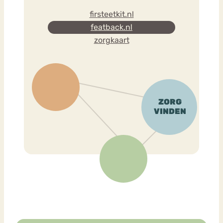
firsteetkit.nl
featback.nl
zorgkaart