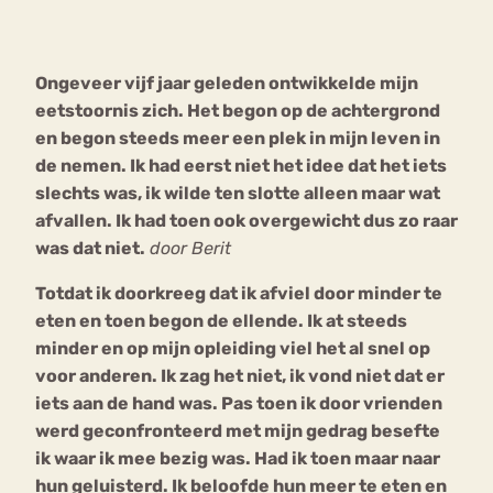
Bouli
Chat
Ongeveer vijf jaar geleden ontwikkelde mijn
mia
Eetstoornis
Anorexia Nervosa
eetstoornis zich. Het begon op de achtergrond
Nerv
en begon steeds meer een plek in mijn leven in
osa
Forum
de nemen. Ik had eerst niet het idee dat het iets
Eetbuien
Piekeren
Sport
Trauma
slechts was, ik wilde ten slotte alleen maar wat
Orthorexia
Afvallen
Angst
afvallen. Ik had toen ook overgewicht dus zo raar
was dat niet.
door Berit
Totdat ik doorkreeg dat ik afviel door minder te
eten en toen begon de ellende. Ik at steeds
minder en op mijn opleiding viel het al snel op
voor anderen. Ik zag het niet, ik vond niet dat er
iets aan de hand was. Pas toen ik door vrienden
werd geconfronteerd met mijn gedrag besefte
ik waar ik mee bezig was. Had ik toen maar naar
hun geluisterd. Ik beloofde hun meer te eten en