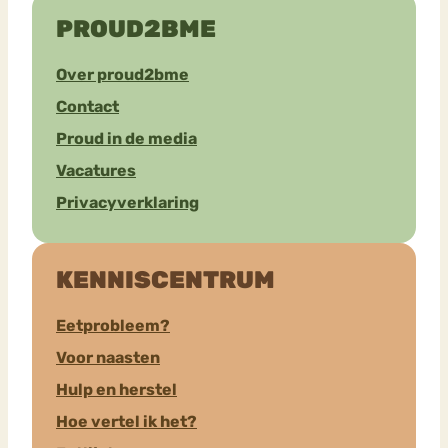
PROUD2BME
Over proud2bme
Contact
Proud in de media
Vacatures
Privacyverklaring
KENNISCENTRUM
Eetprobleem?
Voor naasten
Hulp en herstel
Hoe vertel ik het?