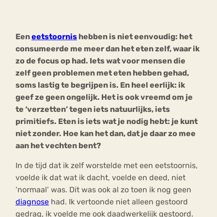
Bouli
Chat
Een
eetstoornis
hebben is niet eenvoudig: het
mia
Eetstoornis
Anorexia Nervosa
consumeerde me meer dan het eten zelf, waar ik
Nerv
zo de focus op had. Iets wat voor mensen die
osa
Forum
zelf geen problemen met eten hebben gehad,
Eetbuien
Piekeren
Sport
Trauma
soms lastig te begrijpen is. En heel eerlijk: ik
Orthorexia
Afvallen
Angst
geef ze geen ongelijk. Het is ook vreemd om je
te ‘verzetten’ tegen iets natuurlijks, iets
primitiefs. Eten is iets wat je nodig hebt: je kunt
niet zonder. Hoe kan het dan, dat je daar zo mee
aan het vechten bent?
In de tijd dat ik zelf worstelde met een eetstoornis,
voelde ik dat wat ik dacht, voelde en deed, niet
‘normaal’ was. Dit was ook al zo toen ik nog geen
diagnose
had. Ik vertoonde niet alleen gestoord
gedrag, ik voelde me ook daadwerkelijk gestoord.