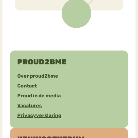
PROUD2BME
Over proud2bme
Contact
Proud in de media
Vacatures
Privacyverklaring