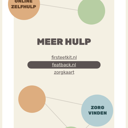
MEER HULP
firsteetkit.nl
featback.nl
zorgkaart