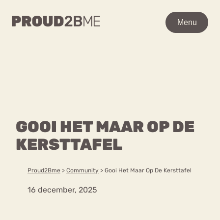
WAAR BEN JE NAAR OP
Menu
Menu
ZOEK?
Zoeken
Zoeken
Home
POPULAIRE PAGINA’S
Kenniscentrum
GOOI HET MAAR OP DE
Ga
Over proud2bme
naar
KERSTTAFEL
Contact
Content
de
Proud in de media
inhoud
Vacatures
Proud2Bme
>
Community
>
Gooi Het Maar Op De Kersttafel
Over ons
Privacyverklaring
16 december, 2025
VEEL GEZOCHTE TERMEN
Advies