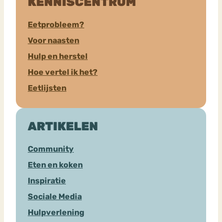
KENNISCENTRUM
Eetprobleem?
Voor naasten
Hulp en herstel
Hoe vertel ik het?
Eetlijsten
ARTIKELEN
Community
Eten en koken
Inspiratie
Sociale Media
Hulpverlening