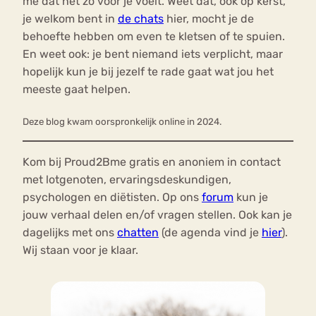
me dat het zo voor je voelt. Weet dat, ook op kerst,
je welkom bent in
de chats
hier, mocht je de
behoefte hebben om even te kletsen of te spuien.
En weet ook: je bent niemand iets verplicht, maar
hopelijk kun je bij jezelf te rade gaat wat jou het
meeste gaat helpen.
Deze blog kwam oorspronkelijk online in 2024.
Kom bij Proud2Bme gratis en anoniem in contact
met lotgenoten, ervaringsdeskundigen,
psychologen en diëtisten. Op ons
forum
kun je
jouw verhaal delen en/of vragen stellen. Ook kan je
dagelijks met ons
chatten
(de agenda vind je
hier
).
Wij staan voor je klaar.