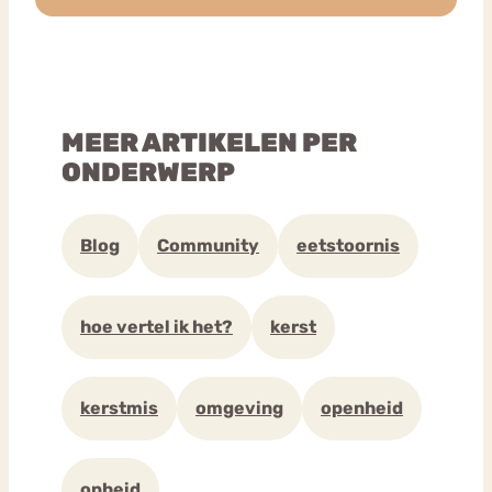
MEER ARTIKELEN PER
ONDERWERP
Blog
Community
eetstoornis
hoe vertel ik het?
kerst
kerstmis
omgeving
openheid
opheid