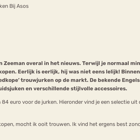
Chat
en Bij Asos
Forum
s
Anorexia Nervosa
Eetbuien
Pi
n Zeeman overal in het nieuws. Terwijl je normaal mi
open. Eerlijk is eerlijk, hij was niet eens lelijk! Binn
edkope’ trouwjurken op de markt. De bekende Engels
dsjuken en verschillende stijlvolle accessoires.
 84 euro voor de jurken. Hieronder vind je een selectie uit 
 kopen, mocht ik ooit trouwen. Ik vind het ergens best zo