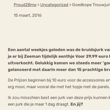
Proud2Bme
>
Uncategorized
>
Goedkope Trouwjurk
15 maart, 2016
VEEL GEZOCHTE TERMEN
Eetstoorni
Boulimia Nervosa
Een aantal weekjes geleden was de bruidsjurk va
Orthorexia
Afvallen
Angst
je er bij Zeeman tijdelijk eenthje Voor 29,99 euro k
uitverkocht. Gelukkig komen we steeds meer ‘go
gelanceerd met daarin meer dan 15 prachtige brui
De Prijzen beginnen bij 10 euro voor de accessoires en
erg mooi, maar vooral die met het topje met de parels.
Ik zou misschien best een jurk van deze prijs kunnen
een jurk die je maar 1 dag draagt.
En jij?