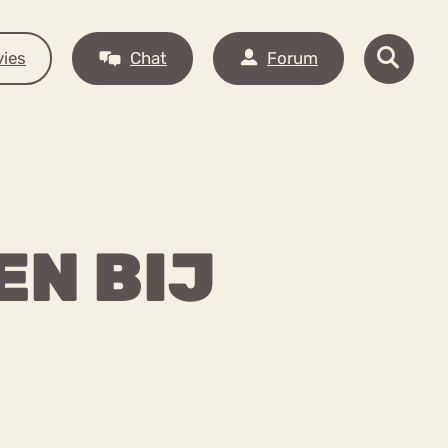
ies
Chat
Forum
N BIJ