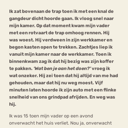
Ik zat bovenaan de trap toen ik met een knal de
Bouli
gangdeur dicht hoorde gaan. Ik vloog snel naar
Chat
mia
mijn kamer. Op dat moment kwam mijn vader
Eetstoornis
Anorexia Nervosa
Nerv
met een rotvaart de trap omhoog rennen. Hij
osa
Forum
was woest. Hij verdween in zijn werkkamer en
begon kasten open te trekken. Zachtjes liep ik
Eetbuien
Piekeren
Sport
Trauma
vanuit mijn kamer naar de werkkamer. Toen ik
Orthorexia
Afvallen
Angst
binnenkwam zag ik dat hij bezig was zijn koffer
te pakken.
‘Wat ben je aan het doen?’
vroeg ik
wat onzeker. Hij zei toen dat hij altijd van me had
gehouden, maar dat hij nu weg moest. Vijf
minuten laten hoorde ik zijn auto met een flinke
snelheid van ons grindpad afrijden. En weg was
hij.
Ik was 15 toen mijn vader op een avond
onverwacht het huis verliet. Nou ja, onverwacht