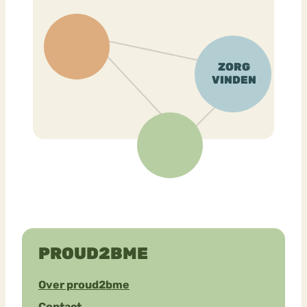
PROUD2BME
Over proud2bme
Contact