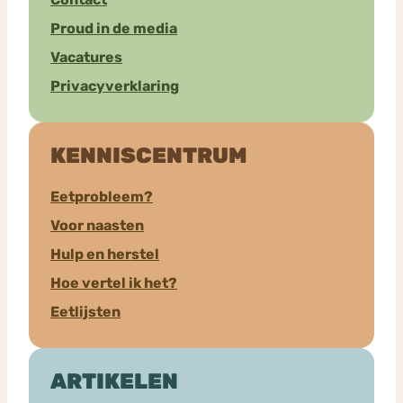
Proud in de media
Vacatures
Privacyverklaring
KENNISCENTRUM
Eetprobleem?
Voor naasten
Hulp en herstel
Hoe vertel ik het?
Eetlijsten
ARTIKELEN