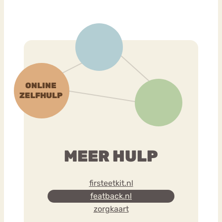
MEER HULP
firsteetkit.nl
featback.nl
zorgkaart