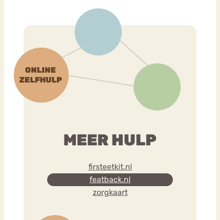
MEER HULP
firsteetkit.nl
featback.nl
zorgkaart