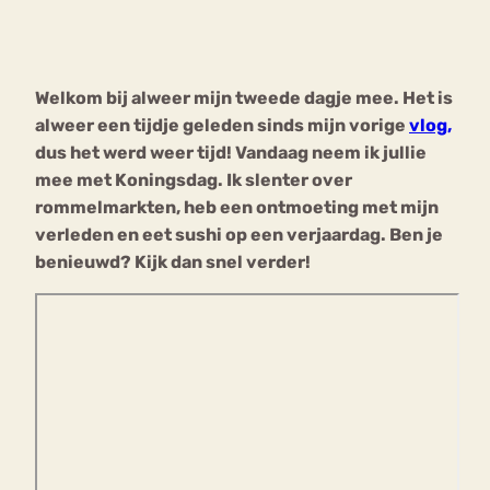
Bouli
Chat
mia
Welkom bij alweer mijn tweede dagje mee. Het is
Eetstoornis
Anorexia Nervosa
Nerv
alweer een tijdje geleden sinds mijn vorige
vlog,
osa
Forum
dus het werd weer tijd! Vandaag neem ik jullie
mee met Koningsdag. Ik slenter over
Eetbuien
Piekeren
Sport
Trauma
rommelmarkten, heb een ontmoeting met mijn
Orthorexia
Afvallen
Angst
verleden en eet sushi op een verjaardag. Ben je
benieuwd? Kijk dan snel verder!