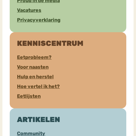
Proud in de media
Vacatures
Privacyverklaring
KENNISCENTRUM
Eetprobleem?
Voor naasten
Hulp en herstel
Hoe vertel ik het?
Eetlijsten
ARTIKELEN
Community