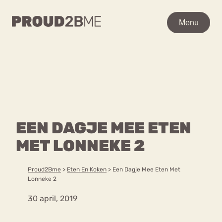
WAAR BEN JE NAAR OP
Menu
Menu
ZOEK?
Zoeken
Zoeken
Home
POPULAIRE PAGINA’S
Kenniscentrum
EEN DAGJE MEE ETEN
Ga
Over proud2bme
naar
MET LONNEKE 2
Contact
Content
de
Proud in de media
inhoud
Vacatures
Proud2Bme
>
Eten En Koken
>
Een Dagje Mee Eten Met
Over ons
Privacyverklaring
Lonneke 2
30 april, 2019
VEEL GEZOCHTE TERMEN
Advies