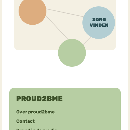
PROUD2BME
Over proud2bme
Contact