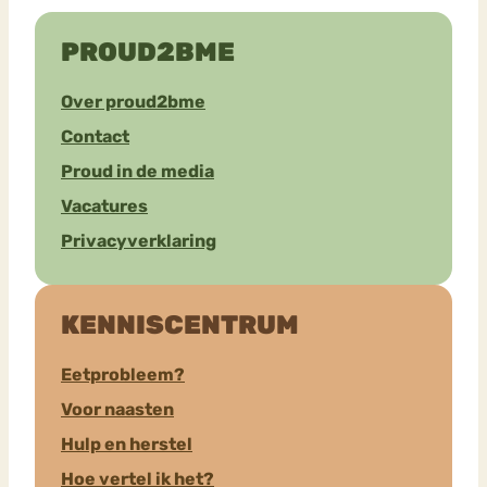
PROUD2BME
Over proud2bme
Contact
Proud in de media
Vacatures
Privacyverklaring
KENNISCENTRUM
Eetprobleem?
Voor naasten
Hulp en herstel
Hoe vertel ik het?