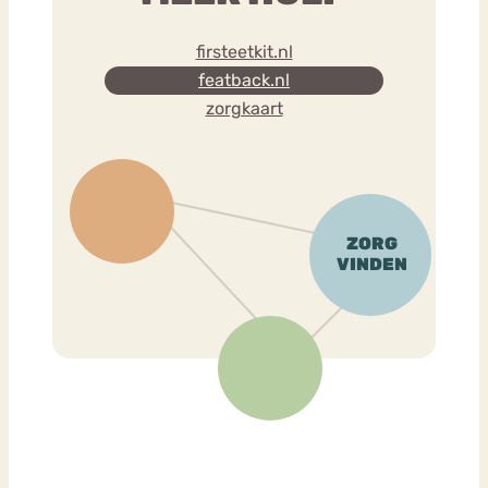
firsteetkit.nl
featback.nl
zorgkaart