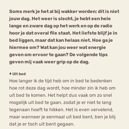
Soms merk je het al bij wakker worden; dit is niet
Bouli
jouw dag. Het weer is slecht, je hebt een hele
Chat
mia
lange en zware dag op het werk en op de radio
Eetstoornis
Anorexia Nervosa
Nerv
hoor je dat overal file staat. Het liefste blijf je in
osa
Forum
bed liggen, maar dat kan helaas niet. Hoe ga je
hiermee om? Wat kan jou weer wat energie
Eetbuien
Piekeren
Sport
Trauma
geven om ervoor te gaan? De volgende tips
Orthorexia
Afvallen
Angst
geven mij vaak weer grip op de dag.
♦
Uit bed
Hoe langer ik de tijd heb om in bed te bedenken
hoe rot deze dag wordt, hoe minder zin ik heb om
uit bed te komen. Het helpt dus vaak om zo snel
mogelijk uit bed te gaan, zodat je er niet te lang
tegenaan hoeft te hikken. Het is even vervelend,
maar wanneer je eenmaal uit bed bent, ben je blij
dat je er toch uit bent gegaan.