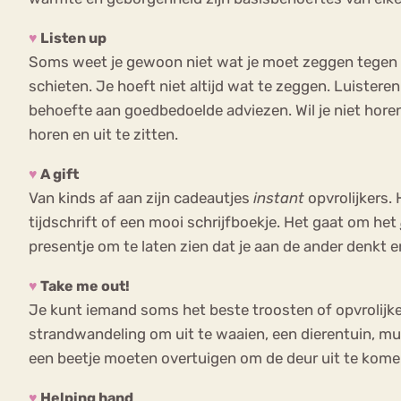
♥
Listen up
Soms weet je gewoon niet wat je moet zeggen tegen iem
schieten. Je hoeft niet altijd wat te zeggen. Luister
behoefte aan goedbedoelde adviezen. Wil je niet horen 
horen en uit te zitten.
♥
A gift
Van kinds af aan zijn cadeautjes
instant
opvrolijkers. 
tijdschrift of een mooi schrijfboekje. Het gaat om het
presentje om te laten zien dat je aan de ander denkt e
♥
Take me out!
Je kunt iemand soms het beste troosten of opvrolijke
strandwandeling om uit te waaien, een dierentuin, m
een beetje moeten overtuigen om de deur uit te komen
♥
Helping hand