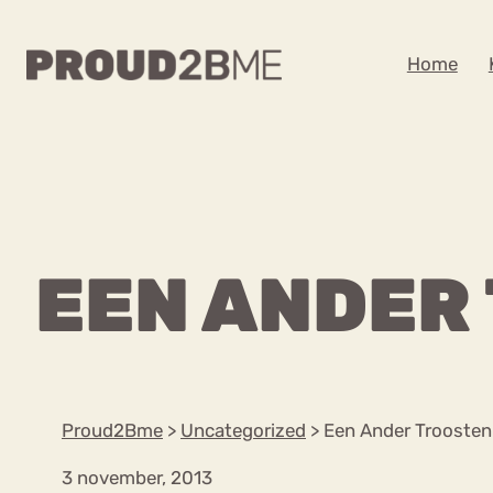
WAAR BEN JE NA
Home
Zoeken
Zoeken
Home
Kenniscentrum
POPULAIRE PAGINA’S
EEN ANDER
Ga
Content
naar
Over proud2bme
Over ons
de
Contact
inhoud
Proud in de media
Proud2Bme
>
Uncategorized
>
Een Ander Troosten
Vacatures
Privacyverklaring
3 november, 2013