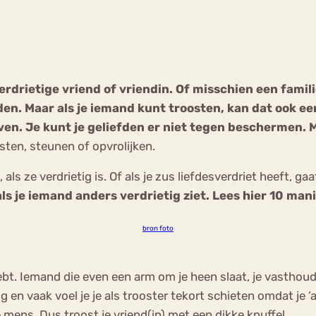
Chat
Forum
rietige vriend of vriendin. Of misschien een familiel
ijden. Maar als je iemand kunt troosten, kan dat ook e
s
Anorexia Nervosa
Eetbuien
Pi
leven. Je kunt je geliefden er niet tegen beschermen. 
ten, steunen of opvrolijken.
 als ze verdrietig is. Of als je zus liefdesverdriet heeft, 
als je iemand anders verdrietig ziet. Lees hier 10 ma
bron foto
ebt. Iemand die even een arm om je heen slaat, je vasthoudt 
 en vaak voel je je als trooster tekort schieten omdat je ‘
ens. Dus troost je vriend(in) met een dikke knuffel.