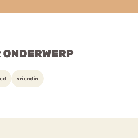
R ONDERWERP
zed
vriendin