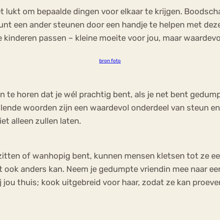
ijk niet lukt om bepaalde dingen voor elkaar te krijgen. Bo
e kunt een ander steunen door een handje te helpen met deze
e kinderen passen – kleine moeite voor jou, maar waardevo
bron foto
te horen dat je wél prachtig bent, als je net bent gedumpt. 
ende woorden zijn een waardevol onderdeel van steun en tro
iet alleen zullen laten.
et zitten of wanhopig bent, kunnen mensen kletsen tot ze
 ook anders kan. Neem je gedumpte vriendin mee naar een
ij jou thuis; kook uitgebreid voor haar, zodat ze kan proev