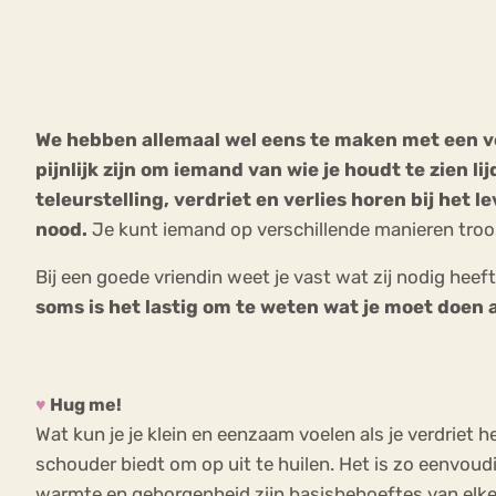
VEEL GEZOCHTE TERMEN
We hebben allemaal wel eens te maken met een verd
pijnlijk zijn om iemand van wie je houdt te zien l
Eetstoorni
Boulimia Nervosa
teleurstelling, verdriet en verlies horen bij het 
nood.
Je kunt iemand op verschillende manieren troos
Orthorexia
Afvallen
Angst
Bij een goede vriendin weet je vast wat zij nodig heeft,
soms is het lastig om te weten wat je moet doen 
♥
Hug me!
Wat kun je je klein en eenzaam voelen als je verdriet h
schouder biedt om op uit te huilen. Het is zo eenvoudig
warmte en geborgenheid zijn basisbehoeftes van elke m