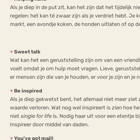
Als je diep in de put zit, kan het zijn dat het tijdel
regelen: het kan té zwaar zijn als je verdriet hebt. J
markt, een avondje koken, de honden uitlaten of op d
♥
Sweet talk
Wat kan het een geruststelling zijn om van een vriendin 
voelt omdat je om hulp moet vragen. Lieve, geruststell
er mensen zijn die van je houden, er voor je zijn en je n
♥
Be inspired
Als je diep gekwetst bent, het allemaal niet meer zi
waarde verloren. Wat nog wel inspireert is
zien
hoe het
niet
single for life
is. Nodig haar uit voor een etentje b
Inspireer door middel van daden.
♥
You’ve got mail!