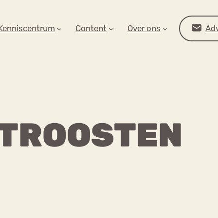
AR OP ZOEK?
Kenniscentrum
Content
Over ons
Adv
 TROOSTEN
Advies