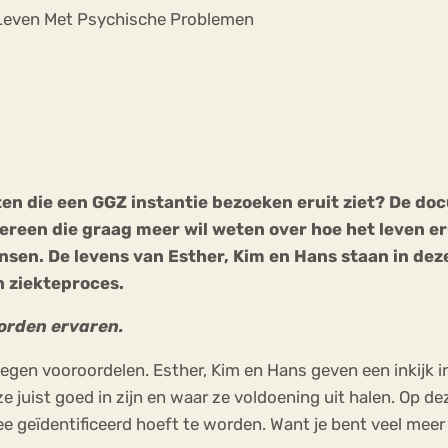
Chat
 Leven Met Psychische Problemen
Forum
s
Anorexia Nervosa
Eetbuien
Pi
en die een GGZ instantie bezoeken eruit ziet? De docu
dereen die graag meer wil weten over hoe het leven e
sen. De levens van Esther, Kim en Hans staan in dez
n ziekteproces.
worden ervaren.
gen vooroordelen. Esther, Kim en Hans geven een inkijk in
 juist goed in zijn en waar ze voldoening uit halen. Op de
ee geïdentificeerd hoeft te worden. Want je bent veel meer 