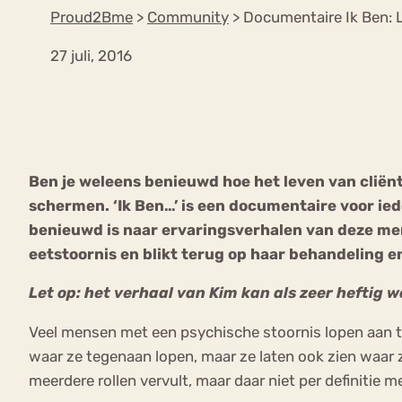
Proud2Bme
>
Community
>
Documentaire Ik Ben:
27 juli, 2016
VEEL GEZOCHTE TERMEN
Eetstoorni
Boulimia Nervosa
Ben je weleens benieuwd hoe het leven van cliënt
Orthorexia
Afvallen
Angst
schermen. ‘Ik Ben…’ is een documentaire voor ie
benieuwd is naar ervaringsverhalen van deze men
eetstoornis en blikt terug op haar behandeling e
Let op:
het verhaal van Kim kan als zeer heftig 
Veel mensen met een psychische stoornis lopen aan te
waar ze tegenaan lopen, maar ze laten ook zien waar ze
meerdere rollen vervult, maar daar niet per definitie m