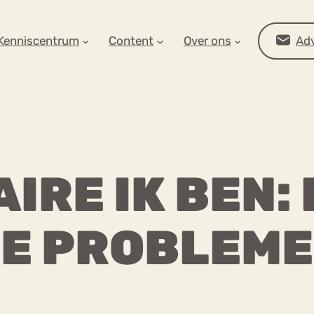
AR OP ZOEK?
Kenniscentrum
Content
Over ons
Adv
RE IK BEN:
E PROBLEM
Advies