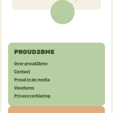
PROUD2BME
Over proud2bme
Contact
Proud in de media
Vacatures
Privacyverklaring