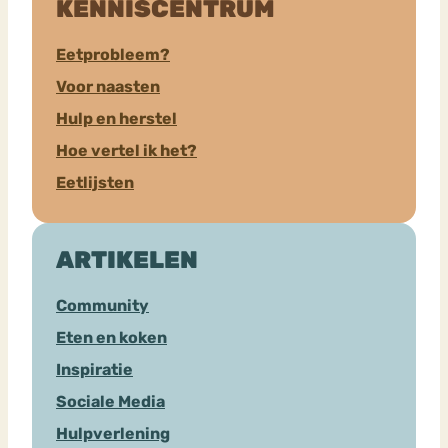
KENNISCENTRUM
Eetprobleem?
Voor naasten
Hulp en herstel
Hoe vertel ik het?
Eetlijsten
ARTIKELEN
Community
Eten en koken
Inspiratie
Sociale Media
Hulpverlening