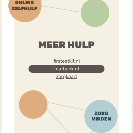
MEER HULP
firsteetkit.nl
featback.nl
zorgkaart