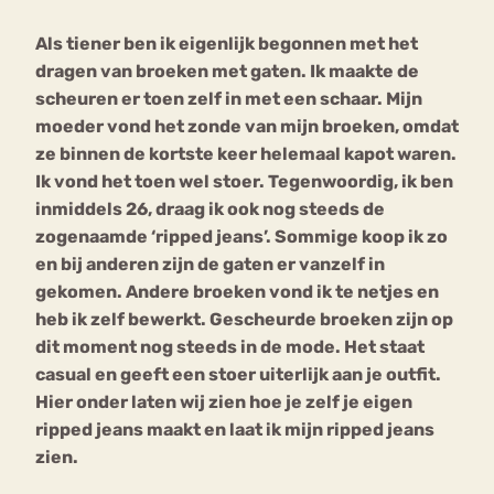
Als tiener ben ik eigenlijk begonnen met het
Bouli
dragen van broeken met gaten. Ik maakte de
Chat
mia
scheuren er toen zelf in met een schaar. Mijn
Eetstoornis
Anorexia Nervosa
Nerv
moeder vond het zonde van mijn broeken, omdat
osa
Forum
ze binnen de kortste keer helemaal kapot waren.
Ik vond het toen wel stoer. Tegenwoordig, ik ben
Eetbuien
Piekeren
Sport
Trauma
inmiddels 26, draag ik ook nog steeds de
Orthorexia
Afvallen
Angst
zogenaamde ‘ripped jeans’. Sommige koop ik zo
en bij anderen zijn de gaten er vanzelf in
gekomen. Andere broeken vond ik te netjes en
heb ik zelf bewerkt.
Gescheurde broeken zijn op
dit moment nog steeds in de mode. Het staat
casual en geeft een stoer uiterlijk aan je outfit.
Hier onder laten wij zien hoe je zelf je eigen
ripped jeans maakt en laat ik mijn ripped jeans
zien.