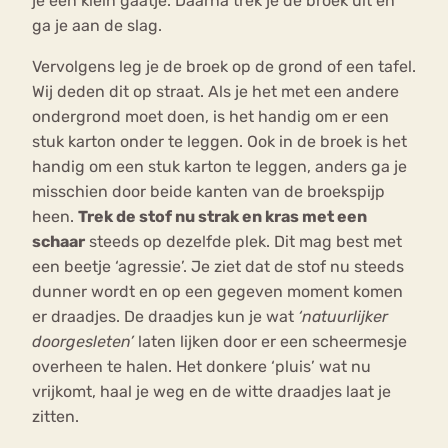
je een klein gaatje. Daarna trek je de broek uit en
ga je aan de slag.
Vervolgens leg je de broek op de grond of een tafel.
Wij deden dit op straat. Als je het met een andere
ondergrond moet doen, is het handig om er een
stuk karton onder te leggen. Ook in de broek is het
handig om een stuk karton te leggen, anders ga je
misschien door beide kanten van de broekspijp
heen.
Trek de stof nu strak en kras met een
schaar
steeds op dezelfde plek. Dit mag best met
een beetje ‘agressie’. Je ziet dat de stof nu steeds
dunner wordt en op een gegeven moment komen
er draadjes. De draadjes kun je wat
‘natuurlijker
doorgesleten’
laten lijken door er een scheermesje
overheen te halen. Het donkere ‘pluis’ wat nu
vrijkomt, haal je weg en de witte draadjes laat je
zitten.