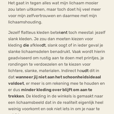
Het gaat in tegen alles wat mijn lichaam mooier
zou laten uitkomen, maar toch doet hij veel meer
voor mijn zelfvertrouwen en daarmee met mijn
lichaamshouding.
Jezelf flatteus kleden betek
en
t
toch meestal: jezelf
slank kleden. Je zou dan moeten kiezen voor
kleding
die
afklee
dt
, slank oogt of in ieder geval je
slanke lichaamsdelen benadrukt. Vaak wordt hierin
geadviseerd om rustig aan te doen met printjes, je
rondingen te verdoezelen en te kiezen voor
lichtere, slanke, materialen. Indirect ho
u
dt
dit in
dat
wanneer jij niet aan het schoonheidsideaal
voldoet
, er meer is om rekening mee te houden en
er dus
minder kleding over blijft om aan te
trekken
. De kleding in de winkels is gemaakt naar
een lichaamsbeeld dat in de realiteit eigenlijk heel
weinig voorkomt en ook niet iets in om je naar te