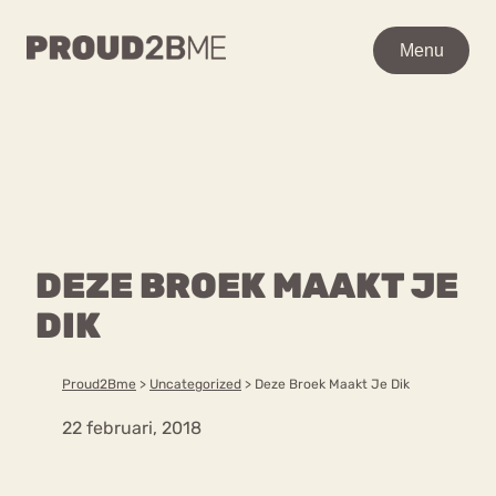
WAAR BEN JE NAAR OP
Menu
Menu
ZOEK?
Zoeken
Zoeken
Home
POPULAIRE PAGINA’S
Kenniscentrum
DEZE BROEK MAAKT JE
Ga
Over proud2bme
naar
DIK
Contact
Content
de
Proud in de media
inhoud
Vacatures
Proud2Bme
>
Uncategorized
>
Deze Broek Maakt Je Dik
Over ons
Privacyverklaring
22 februari, 2018
VEEL GEZOCHTE TERMEN
Advies