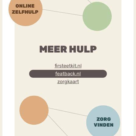
MEER HULP
firsteetkit.nl
featback.nl
zorgkaart