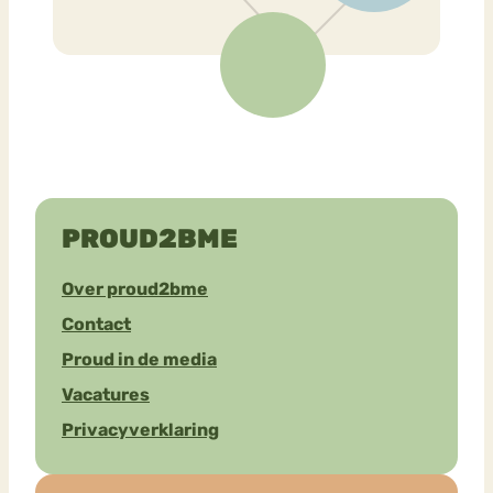
PROUD2BME
Over proud2bme
Contact
Proud in de media
Vacatures
Privacyverklaring