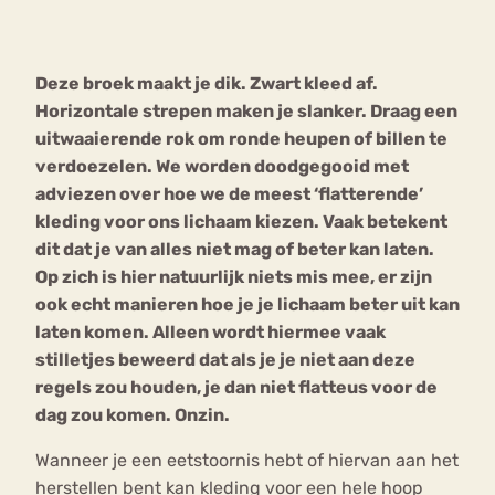
Bouli
Chat
Deze broek maakt je dik. Zwart kleed af.
mia
Eetstoornis
Anorexia Nervosa
Horizontale strepen maken je slanker. Draag een
Nerv
uitwaaierende rok om ronde heupen of billen te
osa
Forum
verdoezelen. We worden doodgegooid met
Eetbuien
Piekeren
Sport
Trauma
adviezen over hoe we de meest ‘flatterende’
Orthorexia
Afvallen
Angst
kleding voor ons lichaam kiezen. Vaak betekent
dit dat je van alles niet mag of beter kan laten.
Op zich is hier natuurlijk niets mis mee, er zijn
ook echt manieren hoe je je lichaam beter uit kan
laten komen. Alleen wordt hiermee vaak
stilletjes beweerd dat als je je niet aan deze
regels zou houden, je dan niet flatteus voor de
dag zou komen. Onzin.
Wanneer je een eetstoornis hebt of hiervan aan het
herstellen bent kan kleding voor een hele hoop