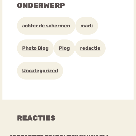
ONDERWERP
achter de schermen
marli
Photo Blog
Plog
redactie
Uncategorized
REACTIES