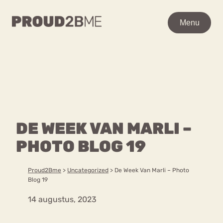
WAAR BEN JE NAAR OP
Menu
Menu
ZOEK?
Zoeken
Zoeken
Home
POPULAIRE PAGINA’S
Kenniscentrum
DE WEEK VAN MARLI –
Ga
Over proud2bme
naar
PHOTO BLOG 19
Contact
Content
de
Proud in de media
inhoud
Vacatures
Proud2Bme
>
Uncategorized
>
De Week Van Marli – Photo
Over ons
Privacyverklaring
Blog 19
14 augustus, 2023
VEEL GEZOCHTE TERMEN
Advies