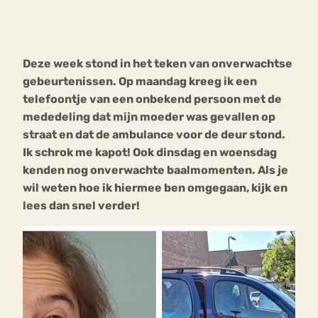
Bouli
Chat
mia
Deze week stond in het teken van onverwachtse
Eetstoornis
Anorexia Nervosa
Nerv
gebeurtenissen. Op maandag kreeg ik een
osa
Forum
telefoontje van een onbekend persoon met de
mededeling dat mijn moeder was gevallen op
Eetbuien
Piekeren
Sport
Trauma
straat en dat de ambulance voor de deur stond.
Orthorexia
Afvallen
Angst
Ik schrok me kapot! Ook dinsdag en woensdag
kenden nog onverwachte baalmomenten. Als je
wil weten hoe ik hiermee ben omgegaan, kijk en
lees dan snel verder!