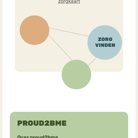
zorgkaart
PROUD2BME
Over proud2bme