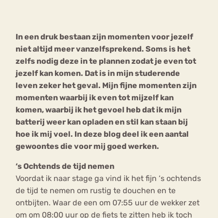
Bouli
Chat
In een druk bestaan zijn momenten voor jezelf
mia
Eetstoornis
Anorexia Nervosa
niet altijd meer vanzelfsprekend. Soms is het
Nerv
zelfs nodig deze in te plannen zodat je even tot
osa
Forum
jezelf kan komen. Dat is in mijn studerende
Eetbuien
Piekeren
Sport
Trauma
leven zeker het geval. Mijn fijne momenten zijn
Orthorexia
Afvallen
Angst
momenten waarbij ik even tot mijzelf kan
komen, waarbij ik het gevoel heb dat ik mijn
batterij weer kan opladen en stil kan staan bij
hoe ik mij voel. In deze blog deel ik een aantal
gewoontes die voor mij goed werken.
‘s Ochtends de tijd nemen
Voordat ik naar stage ga vind ik het fijn ‘s ochtends
de tijd te nemen om rustig te douchen en te
ontbijten. Waar de een om 07:55 uur de wekker zet
om om 08:00 uur op de fiets te zitten heb ik toch