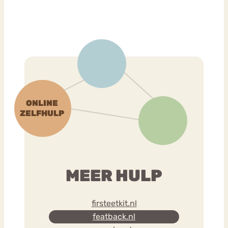
MEER HULP
firsteetkit.nl
featback.nl