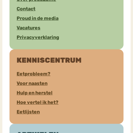
Contact
Proud in de media
Vacatures
Privacyverklaring
KENNISCENTRUM
Eetprobleem?
Voor naasten
Hulp en herstel
Hoe vertel ik het?
Eetlijsten