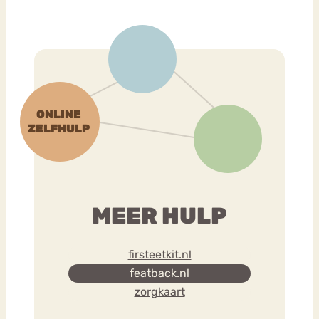
MEER HULP
firsteetkit.nl
featback.nl
zorgkaart