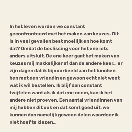
Bouli
Chat
mia
In het leven worden we constant
Eetstoornis
Anorexia Nervosa
Nerv
geconfronteerd met het maken van keuzes. Dit
osa
Forum
is in veel gevallen best moeilijk en hoe komt
dat? Omdat de beslissing voor het ene iets
Eetbuien
Piekeren
Sport
Trauma
anders uitsluit. De ene keer gaat het maken van
Orthorexia
Afvallen
Angst
keuzes mij makkelijker af dan de andere keer… er
zijn dagen dat ik bijvoorbeeld aan het lunchen
ben met een vriendin en gewoon echt niet weet
wat ik wil bestellen. Ik blijf dan constant
twijfelen want als ik dat ene neem, kan ik het
andere niet proeven. Een aantal vriendinnen van
mij hebben dit ook en dat komt goed uit, we
kunnen dan namelijk gewoon delen waardoor ik
niet hoef te kiezen…