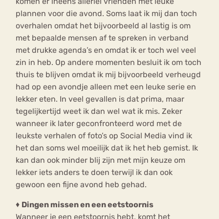
komen er ineens allerlei vrienden met leuke
plannen voor die avond. Soms laat ik mij dan toch
overhalen omdat het bijvoorbeeld al lastig is om
met bepaalde mensen af te spreken in verband
met drukke agenda’s en omdat ik er toch wel veel
zin in heb. Op andere momenten besluit ik om toch
thuis te blijven omdat ik mij bijvoorbeeld verheugd
had op een avondje alleen met een leuke serie en
lekker eten. In veel gevallen is dat prima, maar
tegelijkertijd weet ik dan wel wat ik mis. Zeker
wanneer ik later geconfronteerd word met de
leukste verhalen of foto’s op Social Media vind ik
het dan soms wel moeilijk dat ik het heb gemist. Ik
kan dan ook minder blij zijn met mijn keuze om
lekker iets anders te doen terwijl ik dan ook
gewoon een fijne avond heb gehad.
♦
Dingen missen en een eetstoornis
Wanneer je een eetstoornis hebt, komt het