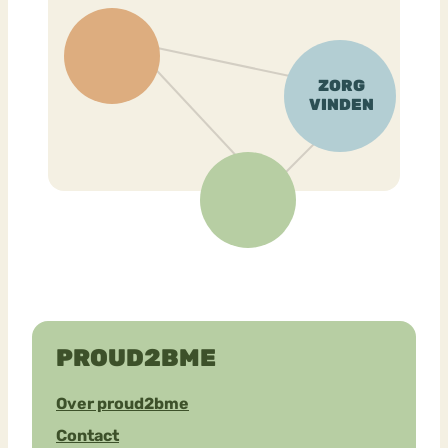
PROUD2BME
Over proud2bme
Contact