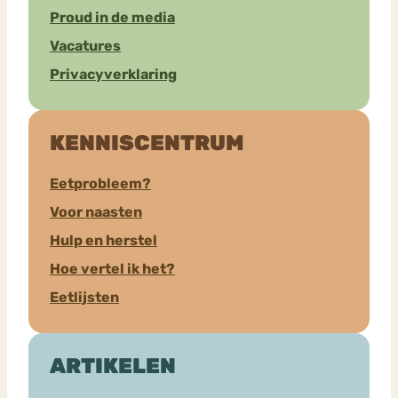
Proud in de media
Vacatures
Privacyverklaring
KENNISCENTRUM
Eetprobleem?
Voor naasten
Hulp en herstel
Hoe vertel ik het?
Eetlijsten
ARTIKELEN