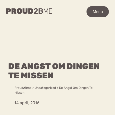
WAAR BEN JE NAAR OP
Menu
Menu
ZOEK?
Zoeken
Zoeken
Home
POPULAIRE PAGINA’S
Kenniscentrum
DE ANGST OM DINGEN
Ga
Over proud2bme
naar
TE MISSEN
Contact
Content
de
Proud in de media
inhoud
Vacatures
Proud2Bme
>
Uncategorized
>
De Angst Om Dingen Te
Over ons
Privacyverklaring
Missen
14 april, 2016
VEEL GEZOCHTE TERMEN
Advies