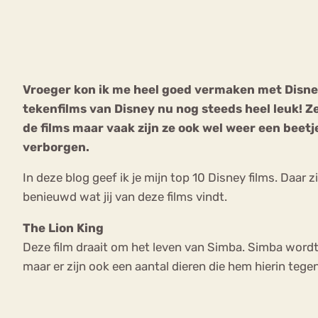
VEEL GEZOCHTE TERMEN
Vroeger kon ik me heel goed vermaken met Disney 
tekenfilms van Disney nu nog steeds heel leuk! Ze
Eetstoorni
Boulimia Nervosa
de films maar vaak zijn ze ook wel weer een beetje
verborgen.
Orthorexia
Afvallen
Angst
In deze blog geef ik je mijn top 10 Disney films. Daar zi
benieuwd wat jij van deze films vindt.
The Lion King
Deze film draait om het leven van Simba. Simba word
maar er zijn ook een aantal dieren die hem hierin teg