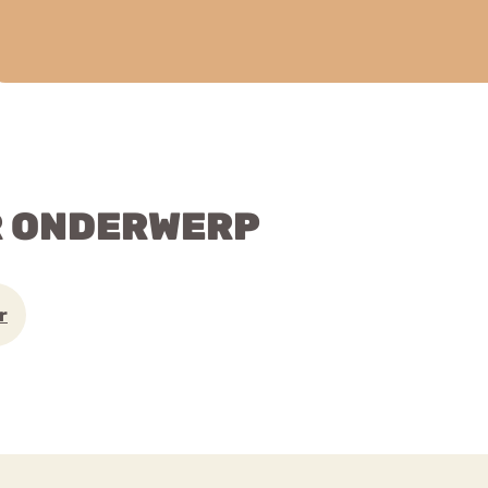
R ONDERWERP
r