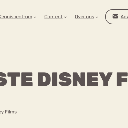
AR OP ZOEK?
Kenniscentrum
Content
Over ons
Adv
STE DISNEY 
Advies
ey Films