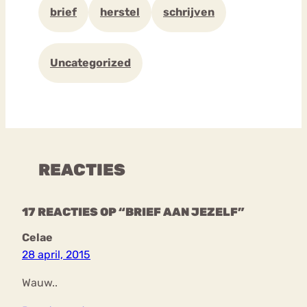
brief
herstel
schrijven
Uncategorized
REACTIES
17 REACTIES OP “BRIEF AAN JEZELF”
Celae
28 april, 2015
Wauw..