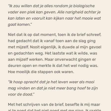
“Ik zou willen dat je alles rondom je biologische
vader een plek kan geven. Alle narigheid achter je
kan laten en vooruit kan kijken naar het mooie wat
gaat komen.”
Niet dat ik op dat moment, toen ik de brief schreef,
had gedacht dat ik vanaf toen aan de slag ging
met mijzelf. Nooit eigenlijk, ik duwde al mijn gevoel
en gedachten weg. Het laatste wat ik wilde, was
aan mijzelf werken. Maar onverwacht gingen er
deuren open en merkte ik dat het wel nodig was.
Hoe moeilijk die stappen ook waren.
“Ik hoop oprecht dat je het leven weer als mooi
mag vinden en dat je niet meer bang hoef te zijn
voor de dood.”
Met het schrijven van de brief, besefte ik mij maar
al te goed dat het niet goed met me ging. Ik raakte