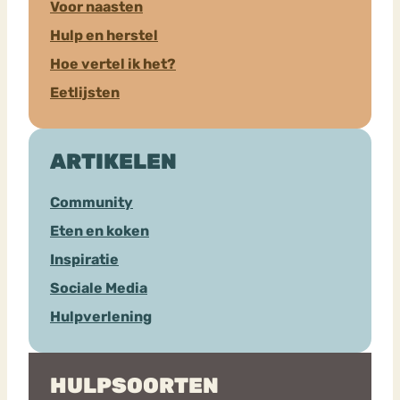
Voor naasten
Hulp en herstel
Hoe vertel ik het?
Eetlijsten
ARTIKELEN
Community
Eten en koken
Inspiratie
Sociale Media
Hulpverlening
HULPSOORTEN