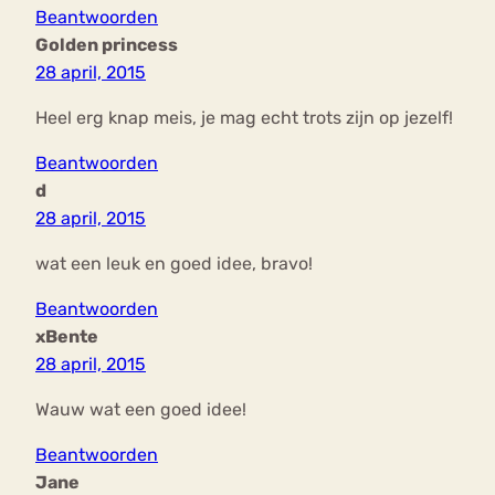
Beantwoorden
Golden princess
28 april, 2015
Heel erg knap meis, je mag echt trots zijn op jezelf!
Beantwoorden
d
28 april, 2015
wat een leuk en goed idee, bravo!
Beantwoorden
xBente
28 april, 2015
Wauw wat een goed idee!
Beantwoorden
Jane