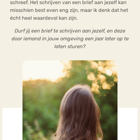
schreef. Het schrijven van een brief aan jezelf kan
misschien best even eng zijn, maar ik denk dat het
écht heel waardevol kan zijn.
Durf jij een brief te schrijven aan jezelf, en deze
door iemand in jouw omgeving een jaar later op te
laten sturen?