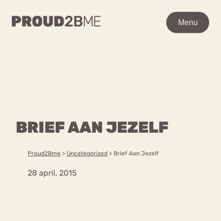
WAAR BEN JE NAAR OP
Menu
Menu
ZOEK?
Zoeken
Zoeken
Home
POPULAIRE PAGINA’S
Kenniscentrum
BRIEF AAN JEZELF
Ga
Over proud2bme
naar
Contact
Content
de
Proud2Bme
>
Uncategorized
>
Brief Aan Jezelf
Proud in de media
inhoud
Vacatures
28 april, 2015
Over ons
Privacyverklaring
VEEL GEZOCHTE TERMEN
Advies