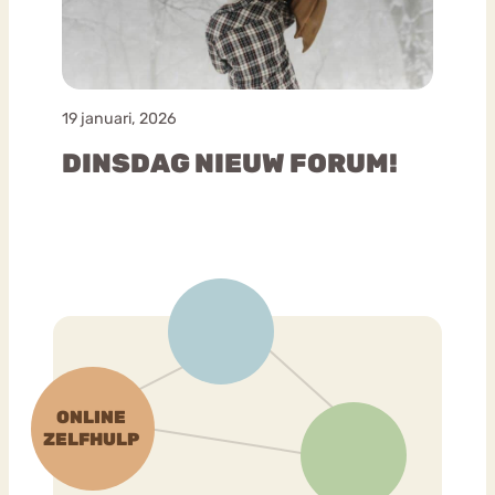
19 januari, 2026
DINSDAG NIEUW FORUM!