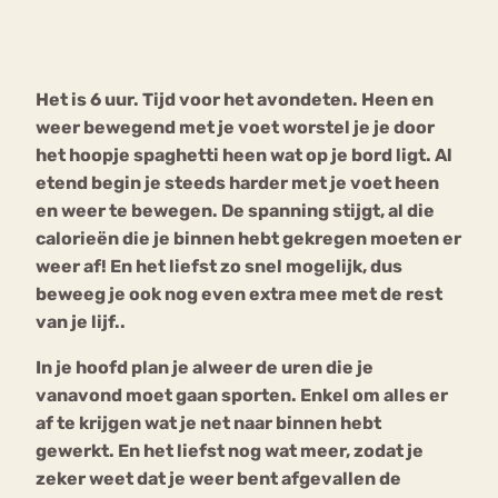
Bouli
Chat
mia
Het is 6 uur. Tijd voor het avondeten. Heen en
Eetstoornis
Anorexia Nervosa
Nerv
weer bewegend met je voet worstel je je door
osa
Forum
het hoopje spaghetti heen wat op je bord ligt. Al
etend begin je steeds harder met je voet heen
Eetbuien
Piekeren
Sport
Trauma
en weer te bewegen. De spanning stijgt, al die
Orthorexia
Afvallen
Angst
calorieën die je binnen hebt gekregen moeten er
weer af! En het liefst zo snel mogelijk, dus
beweeg je ook nog even extra mee met de rest
van je lijf..
In je hoofd plan je alweer de uren die je
vanavond moet gaan sporten. Enkel om alles er
af te krijgen wat je net naar binnen hebt
gewerkt. En het liefst nog wat meer, zodat je
zeker weet dat je weer bent afgevallen de