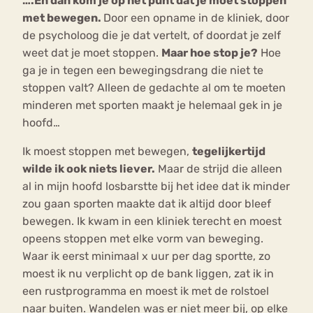
….En dan kom je op het punt dat je moet stoppen
met bewegen.
Door een opname in de kliniek, door
de psycholoog die je dat vertelt, of doordat je zelf
weet dat je moet stoppen.
Maar hoe stop je?
Hoe
ga je in tegen een bewegingsdrang die niet te
stoppen valt? Alleen de gedachte al om te moeten
minderen met sporten maakt je helemaal gek in je
hoofd…
Ik moest stoppen met bewegen,
tegelijkertijd
wilde ik ook niets liever.
Maar de strijd die alleen
al in mijn hoofd losbarstte bij het idee dat ik minder
zou gaan sporten maakte dat ik altijd door bleef
bewegen. Ik kwam in een kliniek terecht en moest
opeens stoppen met elke vorm van beweging.
Waar ik eerst minimaal x uur per dag sportte, zo
moest ik nu verplicht op de bank liggen, zat ik in
een rustprogramma en moest ik met de rolstoel
naar buiten. Wandelen was er niet meer bij, op elke