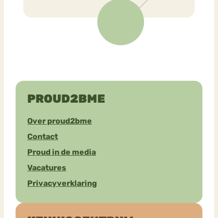
PROUD2BME
Over proud2bme
Contact
Proud in de media
Vacatures
Privacyverklaring