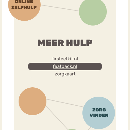
MEER HULP
firsteetkit.nl
featback.nl
zorgkaart