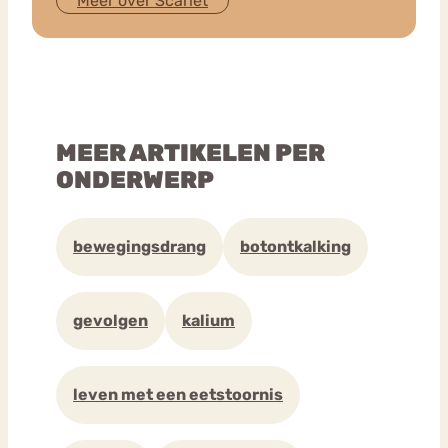
Meer over Scarlet
MEER ARTIKELEN PER
ONDERWERP
bewegingsdrang
botontkalking
gevolgen
kalium
leven met een eetstoornis