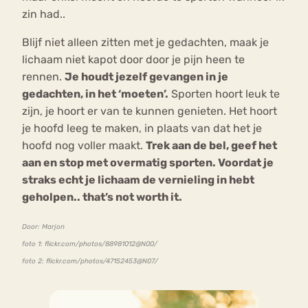
zin had..
Blijf niet alleen zitten met je gedachten, maak je
lichaam niet kapot door door je pijn heen te
rennen.
Je houdt jezelf gevangen in je
gedachten, in het ‘moeten’.
Sporten hoort leuk te
zijn, je hoort er van te kunnen genieten. Het hoort
je hoofd leeg te maken, in plaats van dat het je
hoofd nog voller maakt.
Trek aan de bel, geef het
aan en stop met overmatig sporten. Voordat je
straks echt je lichaam de vernieling in hebt
geholpen..
that’s not worth it.
Door: Marjon
foto 1: flickr.com/photos/88981012@N00/
foto 2: flickr.com/photos/47152453@N07/