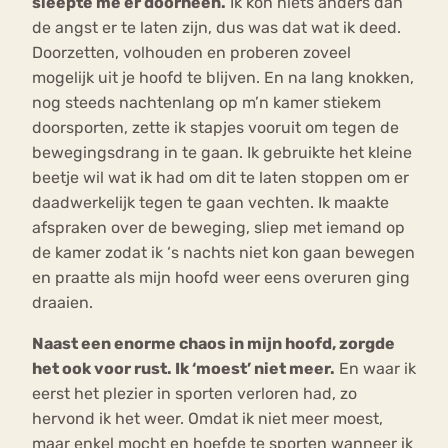
sleepte me er doorheen.
Ik kon niets anders dan
de angst er te laten zijn, dus was dat wat ik deed.
Doorzetten, volhouden en proberen zoveel
mogelijk uit je hoofd te blijven. En na lang knokken,
nog steeds nachtenlang op m’n kamer stiekem
doorsporten, zette ik stapjes vooruit om tegen de
bewegingsdrang in te gaan. Ik gebruikte het kleine
beetje wil wat ik had om dit te laten stoppen om er
daadwerkelijk tegen te gaan vechten. Ik maakte
afspraken over de beweging, sliep met iemand op
de kamer zodat ik ‘s nachts niet kon gaan bewegen
en praatte als mijn hoofd weer eens overuren ging
draaien.
Naast een enorme chaos in mijn hoofd, zorgde
het ook voor rust. Ik ‘moest’ niet meer.
En waar ik
eerst het plezier in sporten verloren had, zo
hervond ik het weer. Omdat ik niet meer moest,
maar enkel mocht en hoefde te sporten wanneer ik